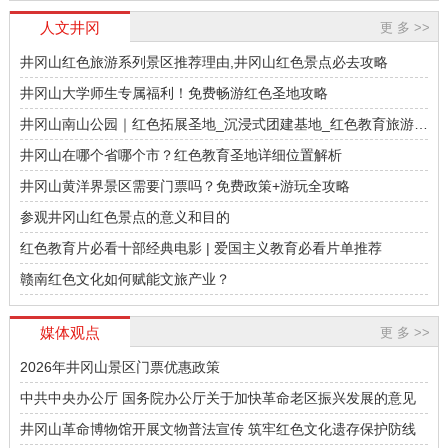
国化”研究，主持和参与中共中央组织部、
中国井冈山干部学院教务部教授，研究方
人文井冈
更 多 >>
全国红色教育研究会多项重点课题研究工
向为党史红色教育和行政管理。初心与使
作。
命：弘扬井冈山精神，坚定理想信念井冈
井冈山红色旅游系列景区推荐理由,井冈山红色景点必去攻略
山斗争史对组织（企业）管理(发展)的若干
井冈山大学师生专属福利！免费畅游红色圣地攻略
启示领导者的个性魅力和权威领导——毛
泽东在井冈山斗争等时期的领导方略
井冈山南山公园｜红色拓展圣地_沉浸式团建基地_红色教育旅游推
颜清阳教授
荐
井冈山在哪个省哪个市？红色教育圣地详细位置解析
颜清阳，男，1968年生，江西吉安人，中
国井冈山干部学院教学科研部国情教学研
井冈山黄洋界景区需要门票吗？免费政策+游玩全攻略
究中心主任、红色教育学教授。长期从事
参观井冈山红色景点的意义和目的
井冈山斗争史、红色教育、领导科学等方
面的教学与研究。参与编撰著作和教材
红色教育片必看十部经典电影 | 爱国主义教育必看片单推荐
《井冈山斗争时期的永新县委》、《中央
汤根姬副教授
赣南红色文化如何赋能文旅产业？
苏区文化建设》、《苏区标语》、《现代
领导哲学思维》、《从政之基》、《履职
2004年至今从事编辑研究工作，曾采访肖
之源》、《为政之本》等共计8部。
克、江华等老红军及滕代远、张子清等红
媒体观点
更 多 >>
军后代，先后在《百年潮》《中国文物
2026年井冈山景区门票优惠政策
报》《收藏》等报刊发表文章40余篇，著
有《岁月留痕》《红色标尺》多部合著。
中共中央办公厅 国务院办公厅关于加快革命老区振兴发展的意见
30年来积极宣讲井冈山历史、井冈山精
陈胜华教授
井冈山革命博物馆开展文物普法宣传 筑牢红色文化遗存保护防线
神，为井冈山精神研究会会员，吉安市中