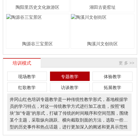
陶阳里历史文化旅游区
湖田古瓷窑址
陶源谷三宝景区
陶溪川文创街区
培训模式
更 多 >>
现场教学
专题教学
体验教学
红歌教学
访谈教学
拓展教学
井冈山红色培训专题教学是一种传统性教学形式，基地根据学
员的学习特点，对这一传统教学方式进行加工改造，按照"模
块"加"专题"的形式，打破了传统的时间顺序和空间范围，围绕
某个主题，采取纵向跳跃、横向截取剖面的方法，选取一些典
型的历史事件和热点话题，进行更加深入的阐述和更具示范性
的探究。深刻学习井冈山核心精神、认真贯彻落实中央指导精