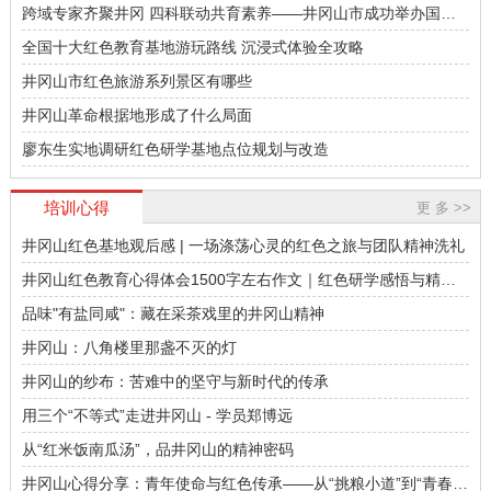
共党史学会会员，井冈山精神报告团成员
陈胜华，中国井冈山干部学院教学科研部
跨域专家齐聚井冈 四科联动共育素养——井冈山市成功举办国家
之一。
党史教研中心主任，教授，全国干部教育
义务教育质量监测学科教师培训
全国十大红色教育基地游玩路线 沉浸式体验全攻略
培训师资库首批入库专家，人力资源和社
会保障部红色教育专家库入库专家，中共
井冈山市红色旅游系列景区有哪些
中央组织部表彰的干部学院优秀教师，中
井冈山革命根据地形成了什么局面
国井冈山干部学院学术委员会委员，中国
赖宏教授
井冈山干部学院精品课教师。
廖东生实地调研红色研学基地点位规划与改造
全国红色教育研究会特邀研究员、全国干
部教育培训师资库首批入库专家，人力资
培训心得
更 多 >>
源和社会保障部干部教育培训师资库入库
专家，中组部三所干部学院表彰的优秀教
井冈山红色基地观后感 | 一场涤荡心灵的红色之旅与团队精神洗礼
师，中国井冈山干部学院精品课教师。研
井冈山红色教育心得体会1500字左右作文｜红色研学感悟与精神
究方向为中共党史与党的建设，主持完成
欧阳慧教授
洗礼记录
国家社科基金项目“中央苏区马克思主义中
品味"有盐同咸"：藏在采茶戏里的井冈山精神
国化”研究，主持和参与中共中央组织部、
中国井冈山干部学院教务部教授，研究方
井冈山：八角楼里那盏不灭的灯
全国红色教育研究会多项重点课题研究工
向为党史红色教育和行政管理。初心与使
作。
命：弘扬井冈山精神，坚定理想信念井冈
井冈山的纱布：苦难中的坚守与新时代的传承
山斗争史对组织（企业）管理(发展)的若干
用三个“不等式”走进井冈山 - 学员郑博远
启示领导者的个性魅力和权威领导——毛
泽东在井冈山斗争等时期的领导方略
从“红米饭南瓜汤”，品井冈山的精神密码
颜清阳教授
井冈山心得分享：青年使命与红色传承——从“挑粮小道”到“青春赛