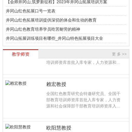
【会师井冈山,筑梦新征程】2023年井冈山拓展培训方案
井冈山红色拓展口号一览表
井冈山红色拓展培训提供深切的体会和生动的教育
井冈山红色教育培养学员吃苦耐劳的精神
井冈山拓展训练项目有哪些_井冈山特色拓展项目大全
陈胜华教授
陈胜华，中国井冈山干部学院教学科研部
教学师资
更 多 >>
党史教研中心主任，教授，全国干部教育
培训师资库首批入库专家，人力资源和社
会保障部红色教育专家库入库专家，中共
中央组织部表彰的干部学院优秀教师，中
国井冈山干部学院学术委员会委员，中国
赖宏教授
井冈山干部学院精品课教师。
全国红色教育研究会特邀研究员、全国干
部教育培训师资库首批入库专家，人力资
源和社会保障部干部教育培训师资库入库
专家，中组部三所干部学院表彰的优秀教
师，中国井冈山干部学院精品课教师。研
究方向为中共党史与党的建设，主持完成
欧阳慧教授
国家社科基金项目“中央苏区马克思主义中