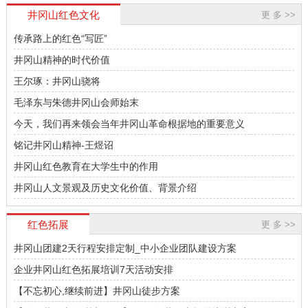
神，加强红色教育修养..
井冈山红色文化
更 多 >>
传承路上的红色“写匠”
井冈山精神的时代价值
王尔琢：井冈山骁将
毛泽东与朱德井冈山会师始末
今天，我们再来领会当年井冈山革命根据地的重要意义
铭记井冈山精神-王煜诏
井冈山红色教育在大学生中的作用
井冈山人文景观及历史文化价值、背景介绍
红色拓展
更 多 >>
井冈山团建2天行程安排定制_中小企业团队建设方案
企业井冈山红色拓展培训7天活动安排
【不忘初心,继续前进】井冈山徒步方案