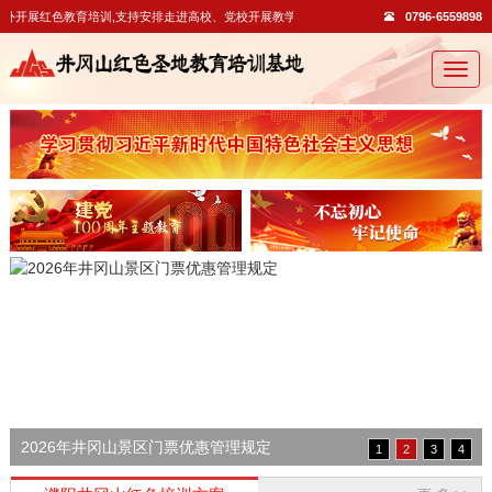
开展红色教育培训,支持安排走进高校、党校开展教学活动。
0796-6559898
切
换
导
航
2026年井冈山景区门票优惠管理规定
1
2
3
4