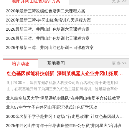
濮阳井冈山红色培训方案
更 多 >>
2026年最新三湾改编红色培训二天课程方案
2026年最新三湾-井冈山红色培训八天课程方案
2026最新三湾、井冈山红色培训六天课程方案
2026最新三湾、井冈山红色培训七天课程方案
2026年最新三湾、井冈山红色培训三日课程方案
基地要闻
更 多 >>
培训动态
红色基因赋能科技创新--深圳某机器人企业井冈山拓展培训圆满落幕
9月28-30日，深圳某知名机器人科技公司近百名核心骨干走进井冈
山，在我基地开展了为期三天的红色主题拓展培训。这场融合革命精
神传承与团队效能提升的特色培训，让科技精英们在
[详情]
北京航空航天大学“溯星远航实践队”在井冈山接受革命传统教育
北京57中学学子在井冈山开展沉浸式红色研学活动
3000余名新干学子赴井冈！这场 “行走思政课” 让红色基因融入青
春血脉
2025年井冈山中青年干部培训班暨年轻公务员“井冈星火”培训班
（第四期）开班