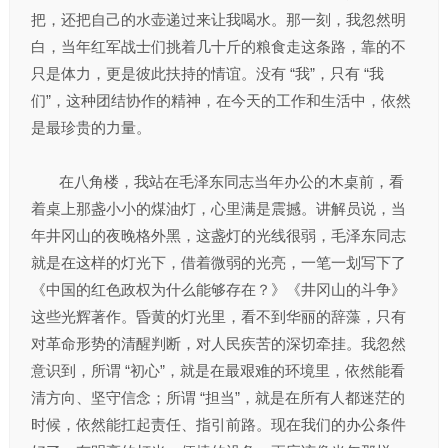
把，还把自己的水壶递过来让我喝水。那一刻，我忽然明
白，当年红军战士们挑着几十斤的粮食走这条路，靠的不
只是体力，更是彼此扶持的情谊。没有 “我”，只有 “我
们”，这种团结协作的精神，在今天的工作和生活中，依然
是最珍贵的力量。
在八角楼，我站在毛泽东同志当年办公的木桌前，看
着桌上那盏小小的煤油灯，心里满是震撼。讲解员说，当
年井冈山的夜晚格外黑，这盏灯的光线很弱，毛泽东同志
就是在这样的灯光下，借着微弱的光亮，一笔一划写下了
《中国的红色政权为什么能够存在？》《井冈山的斗争》
这些光辉著作。昏黄的灯光里，看不到华丽的辞藻，只有
对革命形势的清醒判断，对人民疾苦的深切牵挂。我忽然
意识到，所谓 “初心”，就是在最艰难的环境里，依然能看
清方向、坚守信念；所谓 “担当”，就是在所有人都迷茫的
时候，依然能扛起责任、指引前路。现在我们的办公条件