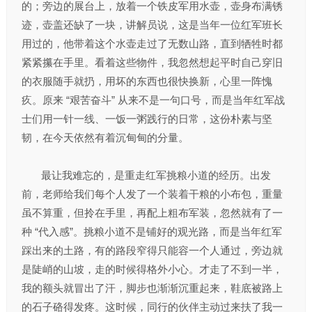
的；旁边的展台上，放着一个铁皮军用水壶，壶身布满锈
迹，壶盖还缺了一块，讲解员说，这是当年一位红军班长
用过的，他带着这个水壶走过了无数山路，直到牺牲时都
紧紧攥在手里。看着这些物件，我忽然想起平时自己穿旧
的衣服随手就扔，用坏的东西也很快换新，心里一阵愧
疚。原来 “艰苦奋斗” 从来不是一句口号，而是当年红军战
士们用一针一线、一饭一粥践行的日常，这份朴素与坚
韧，在今天依然有着沉甸甸的分量。
最让我难忘的，是重走红军挑粮小道的经历。出发
前，老师给我们每个人发了一个装着干粮的小布包，重量
虽不算重，但拎在手里，再配上粗布军装，忽然就有了一
种 “代入感”。挑粮小道不是铺好的观光路，而是当年红军
踩出来的土路，有的路段窄得只能容一个人通过，旁边就
是陡峭的山坡，走的时候得格外小心。才走了不到一半，
我的额头就冒出了汗，脚步也渐渐沉重起来，鞋底被路上
的石子硌得发疼。这时候，同行的伙伴主动过来扶了我一