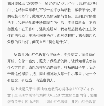
我只能说出 “艰苦奋斗、坚定信念” 这几个字，现在我才明
白，这精神里藏着红军战士的汗水与牺牲，藏着革命先辈
的智慧与坚守，藏着对人民的深情与责任。回到日常的生
活中，我开始学着更珍惜现在的生活，不浪费粮食、不抱
怨困难；在工作中，遇到难题时，我会想起挑粮小道上伙
伴们的帮助，主动和同事协作；面对选择时，我会想起八
角楼的煤油灯，问问自己 “初心是什么”。
这篇井冈山红色教育心得体会，不是结束，而是新的
开始。它像一盏灯，照亮了我往后的路，让我知道该朝着
什么方向走，该以怎样的态度做事。往后的日子里，我会
带着这份感悟，把井冈山精神融入每一件小事里，做一个
有信念、有担当、有温度的人。
以上就是关于“井冈山红色教育心得体会1500字左右作
文｜红色研学感悟与精神洗礼记录”文章的全部内容，如果
您有关于
井冈山培训
、
井冈山红色培训
、
井冈山红色教育