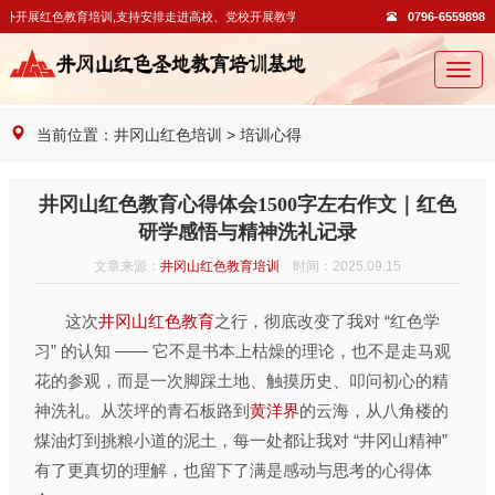
外开展红色教育培训,支持安排走进高校、党校开展教学活动。
0796-6559898
切
换
导
当前位置：
井冈山红色培训
>
培训心得
航
井冈山红色教育心得体会1500字左右作文｜红色
研学感悟与精神洗礼记录
文章来源：
井冈山红色教育培训
时间：2025.09.15
这次
井冈山红色教育
之行，彻底改变了我对 “红色学
习” 的认知 —— 它不是书本上枯燥的理论，也不是走马观
花的参观，而是一次脚踩土地、触摸历史、叩问初心的精
神洗礼。从茨坪的青石板路到
黄洋界
的云海，从八角楼的
煤油灯到挑粮小道的泥土，每一处都让我对 “井冈山精神”
有了更真切的理解，也留下了满是感动与思考的心得体