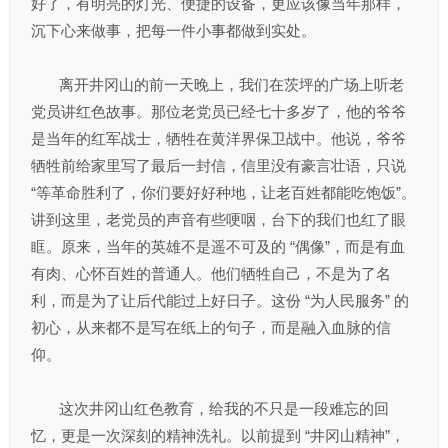
好了，有明亮的灯光、便捷的设备，更应该像当年那样，
沉下心来做事，把每一件小事都做到实处。
离开井冈山的前一天晚上，我们在茨坪的广场上听老
党员讲红色故事。那位老党员已经七十多岁了，他的爷爷
是当年的红军战士，牺牲在黄洋界保卫战中。他说，爷爷
牺牲前给家里写了最后一封信，信里没有豪言壮语，只说
“等革命胜利了，你们要好好种地，让老百姓都能吃饱饭”。
讲到这里，老党员的声音有些哽咽，台下的我们也红了眼
眶。原来，当年的英雄不是遥不可及的 “偶像”，而是有血
有肉、心怀百姓的普通人。他们牺牲自己，不是为了名
利，而是为了让后代能过上好日子。这份 “为人民服务” 的
初心，从来都不是写在纸上的句子，而是融入血脉的信
仰。
这次井冈山红色教育，给我的不只是一段难忘的回
忆，更是一次深刻的精神洗礼。以前提到 “井冈山精神”，