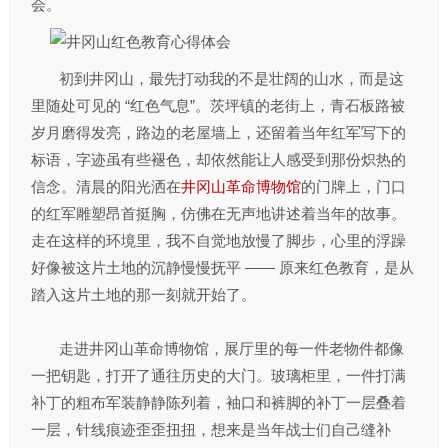
会。
初到井冈山，最先打动我的不是壮阔的山水，而是这
里随处可见的 “红色气息”。茨坪镇的老街上，青石板路被
岁月磨得发亮，路边的老屋墙上，还留着当年红军写下的
标语，字迹虽有些褪色，却依然能让人感受到那份炽热的
信念。清晨的阳光洒在
井冈山革命博物馆
的门牌上，门口
的红军雕塑昂首挺胸，仿佛在无声地讲述着当年的故事。
走在这样的环境里，我不自觉地放慢了脚步，心里的浮躁
好像被这片土地的沉静慢慢抚平 —— 原来红色教育，是从
踏入这片土地的那一刻就开始了。
走进井冈山革命博物馆，展厅里的每一件老物件都像
一把钥匙，打开了通往历史的大门。玻璃柜里，一件打满
补丁的粗布军装静静陈列着，袖口和裤脚的补丁一层叠着
一层，针线痕迹歪歪扭扭，想来是当年战士们自己缝补