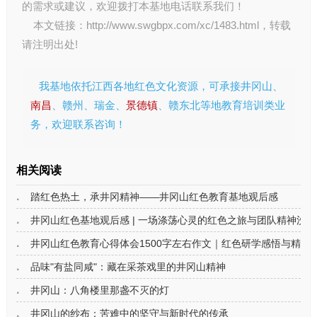
的需求或建议，欢迎拨打本基地电话联系我们！
本文链接：
http://www.swgbpx.com/xc/1483.html
，转载
请注明出处!
我基地依托江西各地红色文化资源，可承接井冈山、
南昌
、赣州、瑞金、
景德镇
、赣东北等地教育培训类业
务，欢迎联系咨询！
相关阅读
踏红色热土，承井冈精神——井冈山红色教育基地观后感
井冈山红色基地观后感 | 一场涤荡心灵的红色之旅与团队精神洗礼
井冈山红色教育心得体会1500字左右作文｜红色研学感悟与精神
品味"有盐同咸"：藏在采茶戏里的井冈山精神
井冈山：八角楼里那盏不灭的灯
井冈山的纱布：苦难中的坚守与新时代的传承