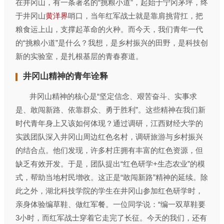
在井冈山，有一条著名的“挑粮小道”，起始于宁冈茅坪，终
于井冈山
黄洋界
哨口，当年红军战士就是靠肩挑背扛，把
粮食运上山，支撑起革命的火种。而今天，我们青年一代
的“挑粮小道”是什么？我想，是乡村振兴的田野，是科技创
新的实验室，是扎根基层的青春赛道。
井冈山精神的青年诠释
井冈山精神的核心是“坚定信念、艰苦奋斗、实事求
是、敢闯新路、依靠群众、勇于胜利”。这些精神在我们新
时代青年身上又该如何体现？通过调研，江西财经大学的
实践团队深入井冈山周边红色名村，调研旅游与乡村振兴
的结合点。他们发现，许多村庄拥有丰富的红色资源，但
缺乏有效开发。于是，团队提出“红色研学+生态农业”的模
式，帮助当地村民增收。这正是“敢闯新路”精神的延续。除
此之外，湖北科技学院的学生在井冈山参加红色研学时，
亲身体验编草鞋、做红军餐。一位同学说：“编一双草鞋要
3小时，而红军战士穿着它走完了长征。今天的我们，还有