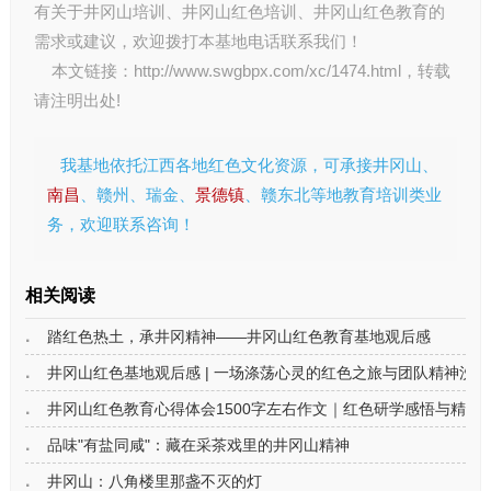
有关于
井冈山培训
、
井冈山红色培训
、
井冈山红色教育
的
需求或建议，欢迎拨打本基地电话联系我们！
本文链接：
http://www.swgbpx.com/xc/1474.html
，转载
请注明出处!
我基地依托江西各地红色文化资源，可承接井冈山、
南昌
、赣州、瑞金、
景德镇
、赣东北等地教育培训类业
务，欢迎联系咨询！
相关阅读
踏红色热土，承井冈精神——井冈山红色教育基地观后感
井冈山红色基地观后感 | 一场涤荡心灵的红色之旅与团队精神洗礼
井冈山红色教育心得体会1500字左右作文｜红色研学感悟与精神
品味"有盐同咸"：藏在采茶戏里的井冈山精神
井冈山：八角楼里那盏不灭的灯