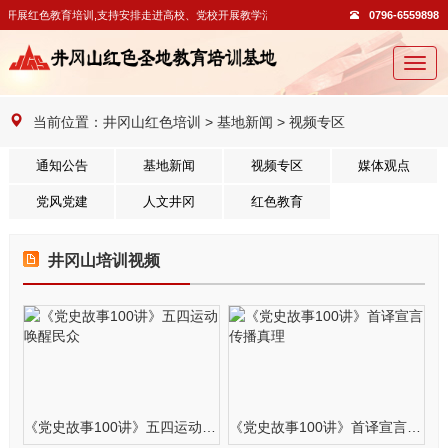
外开展红色教育培训,支持安排走进高校、党校开展教学活动。
0796-6559898
切
换
导
当前位置：
井冈山红色培训
>
基地新闻
>
视频专区
航
通知公告
基地新闻
视频专区
媒体观点
党风党建
人文井冈
红色教育
井冈山培训视频
《党史故事100讲》五四运动 唤醒民众
《党史故事100讲》首译宣言 传播真理