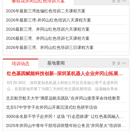
攀枝花井冈山红色培训方案
更 多 >>
2026年最新三湾改编红色培训二天课程方案
2026年最新三湾-井冈山红色培训八天课程方案
2026最新三湾、井冈山红色培训六天课程方案
2026最新三湾、井冈山红色培训七天课程方案
2026年最新三湾、井冈山红色培训三日课程方案
基地要闻
更 多 >>
培训动态
红色基因赋能科技创新--深圳某机器人企业井冈山拓展培训圆满落幕
9月28-30日，深圳某知名机器人科技公司近百名核心骨干走进井冈
山，在我基地开展了为期三天的红色主题拓展培训。这场融合革命精
神传承与团队效能提升的特色培训，让科技精英们在
[详情]
北京航空航天大学“溯星远航实践队”在井冈山接受革命传统教育
北京57中学学子在井冈山开展沉浸式红色研学活动
3000余名新干学子赴井冈！这场 “行走思政课” 让红色基因融入青
春血脉
2025年井冈山中青年干部培训班暨年轻公务员“井冈星火”培训班
（第四期）开班