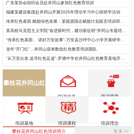
广东某协会组织会员赴井冈山参加红色教育培训
福建某建设集团赴井冈山开展2025年理论学习中心组研学活动
传承红色基因 赋能绿色发展：某能源国企赋能计划延安培训班圆
满结束
某高校马克思主义学院"奋进新时代，建功新征程"井冈山专题培训
班
“传承红色基因， 讲好万安故事”-万安县沙坪中心小学开展研学实
践活动
龙年“开门红”，井冈山迎来数批红色教育培训团队
“从万安出发,追寻红色足迹”-罗塘中学在井冈山红色教育基地开展
研学实践活动
攀枝花井冈山红
培训师资
培训动态
色教育
培训基地
培训理念
培训课程
攀枝花井冈山红色培训简介
更 多 >>