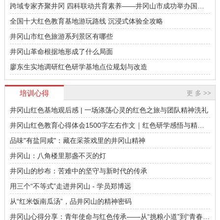
共党史学会会员，井冈山精神报告团成员
陈胜华，中国井冈山干部学院教学科研部
跨域专家齐聚井冈 四科联动共育素养——井冈山市成功举办国家
之一。
党史教研中心主任，教授，全国干部教育
义务教育质量监测学科教师培训
全国十大红色教育基地游玩路线 沉浸式体验全攻略
培训师资库首批入库专家，人力资源和社
会保障部红色教育专家库入库专家，中共
井冈山市红色旅游系列景区有哪些
中央组织部表彰的干部学院优秀教师，中
井冈山革命根据地形成了什么局面
国井冈山干部学院学术委员会委员，中国
赖宏教授
井冈山干部学院精品课教师。
廖东生实地调研红色研学基地点位规划与改造
全国红色教育研究会特邀研究员、全国干
部教育培训师资库首批入库专家，人力资
培训心得
更 多 >>
源和社会保障部干部教育培训师资库入库
专家，中组部三所干部学院表彰的优秀教
井冈山红色基地观后感 | 一场涤荡心灵的红色之旅与团队精神洗礼
师，中国井冈山干部学院精品课教师。研
井冈山红色教育心得体会1500字左右作文｜红色研学感悟与精神
究方向为中共党史与党的建设，主持完成
欧阳慧教授
洗礼记录
国家社科基金项目“中央苏区马克思主义中
品味"有盐同咸"：藏在采茶戏里的井冈山精神
国化”研究，主持和参与中共中央组织部、
中国井冈山干部学院教务部教授，研究方
井冈山：八角楼里那盏不灭的灯
全国红色教育研究会多项重点课题研究工
向为党史红色教育和行政管理。初心与使
作。
命：弘扬井冈山精神，坚定理想信念井冈
井冈山的纱布：苦难中的坚守与新时代的传承
山斗争史对组织（企业）管理(发展)的若干
用三个“不等式”走进井冈山 - 学员郑博远
启示领导者的个性魅力和权威领导——毛
从“红米饭南瓜汤”，品井冈山的精神密码
泽东在井冈山斗争等时期的领导方略
颜清阳教授
井冈山心得分享：青年使命与红色传承——从“挑粮小道”到“青春赛