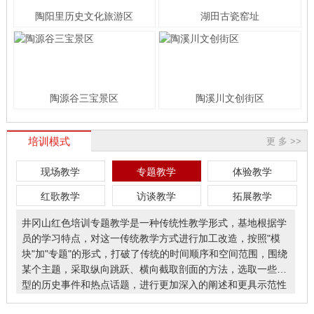
陶阳里历史文化旅游区
湖田古瓷窑址
陶源谷三宝景区
陶溪川文创街区
培训模式
更 多 >>
现场教学
专题教学
体验教学
红歌教学
访谈教学
拓展教学
井冈山红色培训专题教学是一种传统性教学形式，基地根据学
员的学习特点，对这一传统教学方式进行加工改造，按照"模
块"加"专题"的形式，打破了传统的时间顺序和空间范围，围绕
某个主题，采取纵向跳跃、横向截取剖面的方法，选取一些典
型的历史事件和热点话题，进行更加深入的阐述和更具示范性
的探究。深刻学习井冈山核心精神、认真贯彻落实中央指导精