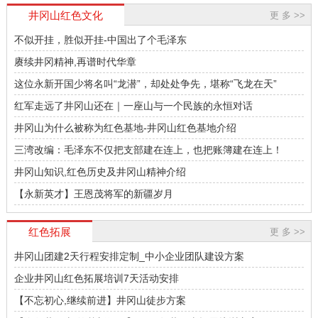
神，加强红色教育修养..
井冈山红色文化
更 多 >>
不似开挂，胜似开挂-中国出了个毛泽东
赓续井冈精神,再谱时代华章
这位永新开国少将名叫“龙潜”，却处处争先，堪称“飞龙在天”
红军走远了井冈山还在｜一座山与一个民族的永恒对话
井冈山为什么被称为红色基地-井冈山红色基地介绍
三湾改编：毛泽东不仅把支部建在连上，也把账簿建在连上！
井冈山知识,红色历史及井冈山精神介绍
【永新英才】王恩茂将军的新疆岁月
红色拓展
更 多 >>
井冈山团建2天行程安排定制_中小企业团队建设方案
企业井冈山红色拓展培训7天活动安排
【不忘初心,继续前进】井冈山徒步方案