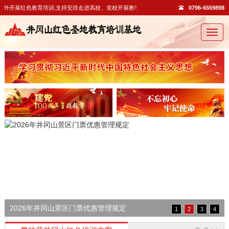
外开展红色教育培训,支持安排走进高校、党校开展教学活动。
0796-6559898
切
换
导
航
2026年井冈山景区门票优惠管理规定
1
2
3
4