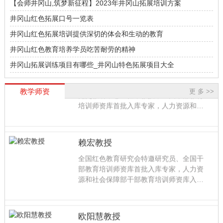
【会师井冈山,筑梦新征程】2023年井冈山拓展培训方案
井冈山红色拓展口号一览表
井冈山红色拓展培训提供深切的体会和生动的教育
井冈山红色教育培养学员吃苦耐劳的精神
井冈山拓展训练项目有哪些_井冈山特色拓展项目大全
陈胜华教授
陈胜华，中国井冈山干部学院教学科研部
教学师资
更 多 >>
党史教研中心主任，教授，全国干部教育
培训师资库首批入库专家，人力资源和社
会保障部红色教育专家库入库专家，中共
中央组织部表彰的干部学院优秀教师，中
国井冈山干部学院学术委员会委员，中国
赖宏教授
井冈山干部学院精品课教师。
全国红色教育研究会特邀研究员、全国干
部教育培训师资库首批入库专家，人力资
源和社会保障部干部教育培训师资库入库
专家，中组部三所干部学院表彰的优秀教
师，中国井冈山干部学院精品课教师。研
究方向为中共党史与党的建设，主持完成
欧阳慧教授
国家社科基金项目“中央苏区马克思主义中