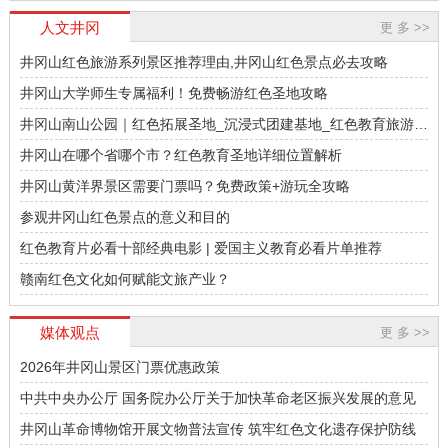
国化”研究，主持和参与中共中央组织部、
中国井冈山干部学院教务部教授，研究方
人文井冈
更 多 >>
全国红色教育研究会多项重点课题研究工
向为党史红色教育和行政管理。初心与使
作。
命：弘扬井冈山精神，坚定理想信念井冈
井冈山红色旅游系列景区推荐理由,井冈山红色景点必去攻略
山斗争史对组织（企业）管理(发展)的若干
井冈山大学师生专属福利！免费畅游红色圣地攻略
启示领导者的个性魅力和权威领导——毛
泽东在井冈山斗争等时期的领导方略
井冈山南山公园｜红色拓展圣地_沉浸式团建基地_红色教育旅游推
颜清阳教授
荐
井冈山在哪个省哪个市？红色教育圣地详细位置解析
颜清阳，男，1968年生，江西吉安人，中
国井冈山干部学院教学科研部国情教学研
井冈山黄洋界景区需要门票吗？免费政策+游玩全攻略
究中心主任、红色教育学教授。长期从事
参观井冈山红色景点的意义和目的
井冈山斗争史、红色教育、领导科学等方
面的教学与研究。参与编撰著作和教材
红色教育片必看十部经典电影 | 爱国主义教育必看片单推荐
《井冈山斗争时期的永新县委》、《中央
汤根姬副教授
赣南红色文化如何赋能文旅产业？
苏区文化建设》、《苏区标语》、《现代
领导哲学思维》、《从政之基》、《履职
2004年至今从事编辑研究工作，曾采访肖
之源》、《为政之本》等共计8部。
克、江华等老红军及滕代远、张子清等红
媒体观点
更 多 >>
军后代，先后在《百年潮》《中国文物
2026年井冈山景区门票优惠政策
报》《收藏》等报刊发表文章40余篇，著
有《岁月留痕》《红色标尺》多部合著。
中共中央办公厅 国务院办公厅关于加快革命老区振兴发展的意见
30年来积极宣讲井冈山历史、井冈山精
陈胜华教授
井冈山革命博物馆开展文物普法宣传 筑牢红色文化遗存保护防线
神，为井冈山精神研究会会员，吉安市中