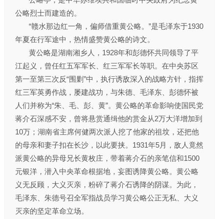
公略烈士而建造的。
“赣水那边红一角，偏师借重黄公略。”是毛泽东于1930
年夏在行军途中，热情盛赞黄公略的诗文。
黄公略是湖南湘乡人，1928年和彭德怀共同领导了平
江起义，曾任红五军军长、红三军军长等职。在中央苏区
第一至第三次反“围剿”中，执行诱敌深入的战略方针，指挥
红三军英勇作战，屡建战功，与朱德、毛泽东、彭德怀被
人们并称为“朱、毛、彭、黄”。黄公略的革命影响使国民党
蒋介石深感不安，曾将悬赏通缉他的赏金从2万大洋增加到
10万；湖南省主席何健两次派人挖了他家的祖坟，还把他
的母亲和妻子扣在长沙，以此要挟。1931年5月，敌人竟然
派黄公略的异母兄长黄枚庄，带着蒋介石的亲笔信和1500
元银洋，潜入中央革命根据地，妄图诱降黄公略。黄公略
义无反顾，大义灭亲，粉碎了蒋介石诱降的阴谋。为此，
毛泽东、朱德号召全军指战员学习黄公略公正无私、大义
灭亲的坚定革命立场。