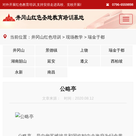
,对外开展红色教育培训,支持安排走进高校、党校开展教学活动。
0796-6559898
切
换
导
当前位置：
井冈山红色培训
>
现场教学
>
瑞金于都
航
井冈山
景德镇
上饶
瑞金于都
湖南韶山
延安
遵义
西柏坡
永新
南昌
公略亭
文章来源： 时间：2020.08.12
公略亭，是中华苏维埃共和国临时中央政府为纪念黄