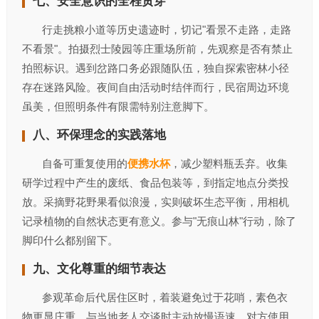
七、安全意识的全程贯穿‌
行走挑粮小道等历史遗迹时，切记"看景不走路，走路
不看景"。拍摄烈士陵园等庄重场所前，先观察是否有禁止
拍照标识。遇到岔路口务必跟随队伍，独自探索密林小径
存在迷路风险。夜间自由活动时结伴而行，民宿周边环境
虽美，但照明条件有限需特别注意脚下。
八、环保理念的实践落地‌
自备可重复使用的
便携水杯
，减少塑料瓶丢弃。收集
研学过程中产生的废纸、食品包装等，到指定地点分类投
放。采摘野花野果看似浪漫，实则破坏生态平衡，用相机
记录植物的自然状态更有意义。参与"无痕山林"行动，除了
脚印什么都别留下。
九、文化尊重的细节表达‌
参观革命后代居住区时，着装避免过于花哨，素色衣
物更显庄重。与当地老人交谈时主动放慢语速，对方使用