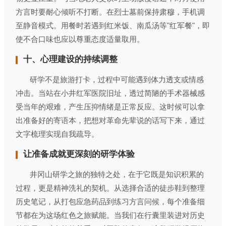
方言时要耐心倾听不打断。在烈士墓前保持肃穆，手机调
至静音模式。用餐时若遇到红米饭、南瓜汤等"红军餐"，即
使不合口味也应以尊重态度适量取用。
十、心理建设的持续调整‌
研学不是旅游打卡，过程中可能遇到体力透支或情感
冲击。当站在小井红军医院旧址，透过简陋的手术器械感
受当年的艰难，产生压抑情绪是正常反应。这时候可以拿
出准备好的寄语本，把想对革命先辈说的话写下来，通过
文字梳理实现自我疏导。
让准备成就更深刻的研学体验‌
井冈山研学之旅的独特之处，在于它既是知识积累的
过程，更是精神洗礼的契机。从选择合适的徒步鞋到整理
历史笔记，从打包应急药品到练习方言问候，每个准备细
节都在为这场红色之旅赋能。当我们在行囊里装进对历史