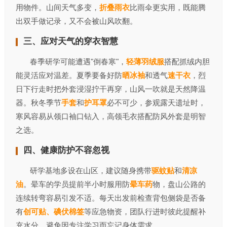
用物件。山间天气多变，
折叠雨衣
比雨伞更实用，既能腾
出双手做记录，又不会被山风吹翻。
三、应对天气的穿衣智慧‌
春季研学可能遭遇"倒春寒"，
轻薄羽绒服
搭配抓绒内胆
能灵活应对温差。夏季要备好防
晒冰袖
和透气
速干衣
，烈
日下行走时把外套浸湿拧干再穿，山风一吹就是天然降温
器。秋冬季节
手套
和
护耳罩
必不可少，参观露天遗址时，
寒风容易从领口袖口钻入，高领毛衣搭配防风外套是明智
之选。
四、健康防护不容忽视‌
研学基地多设在山区，建议随身携带
驱蚊贴
和
清凉
油
。晕车的学员提前半小时服用防
晕车药
物，盘山公路的
连续转弯容易引发不适。每天出发前检查背包侧袋是否备
有
创可贴、碘伏棉签
等应急物资，团队行进时彼此提醒补
充水分，避免因专注学习而忘记身体需求。