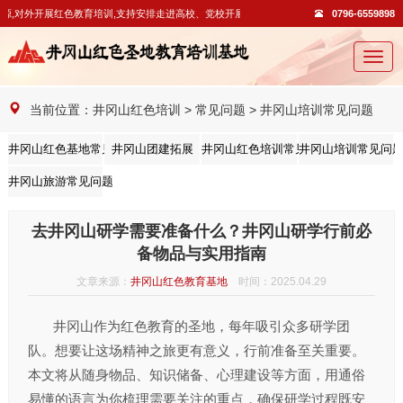
,对外开展红色教育培训,支持安排走进高校、党校开展教学活动。
0796-6559898
切
换
导
当前位置：
井冈山红色培训
>
常见问题
>
井冈山培训常见问题
航
井冈山红色基地常见问题
井冈山团建拓展
井冈山红色培训常见问题
井冈山培训常见问
井冈山旅游常见问题
去井冈山研学需要准备什么？井冈山研学行前必
备物品与实用指南
文章来源：
井冈山红色教育基地
时间：2025.04.29
井冈山作为红色教育的圣地，每年吸引众多研学团
队。想要让这场精神之旅更有意义，行前准备至关重要。
本文将从随身物品、知识储备、心理建设等方面，用通俗
易懂的语言为你梳理需要关注的重点，确保研学过程既安