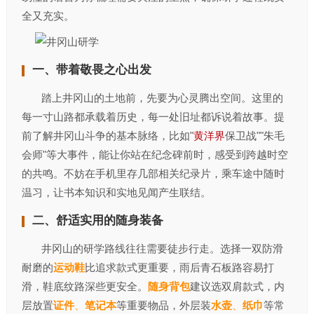
全又充实。
一、带着敬畏之心出发‌
踏上井冈山的土地前，先要为心灵腾出空间。这里的
每一寸山路都承载着历史，每一处旧址都诉说着故事。提
前了解井冈山斗争的基本脉络，比如"
黄洋界
保卫战""朱毛
会师"等大事件，能让你站在纪念碑前时，感受到跨越时空
的共鸣。不妨在手机里存几部相关纪录片，乘车途中随时
温习，让书本知识和实地见闻产生联结。
二、舒适实用的随身装备‌
井冈山的研学路线往往需要徒步行走。选择一双防滑
耐磨的
运动鞋
比追求款式更重要，雨后青石板路容易打
滑，鞋底纹路深些更安全。
随身背包
建议选双肩款式，内
层放置
证件
、
笔记本
等重要物品，外层装
水壶
、
纸巾
等常