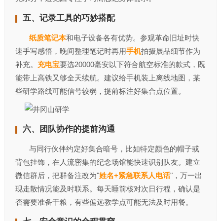
五、记录工具的巧妙搭配‌
纸质笔记本
和电子设备各有优势。参观革命旧址时快
速手写感悟，晚间整理笔记时再用
手机
拍摄展品细节作为
补充。
充电宝
要选20000毫安以下符合航空标准的款式，既
能带上高铁又够全天续航。建议给手机装上离线地图，某
些研学路线可能信号较弱，提前标注好集合点位置。
六、团队协作的提前沟通‌
与同行伙伴约定好集合暗号，比如特定颜色的帽子或
背包挂饰，在人流密集的纪念场馆能快速识别队友。建立
微信群后，把群备注改为"
姓名+紧急联系人电话
"，万一出
现走散情况能及时联系。每天睡前核对次日行程，确认是
否需要准备干粮，有些偏远教学点可能无法及时用餐。