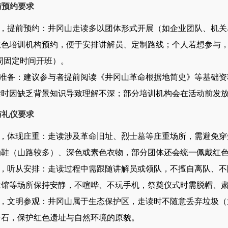
象与预约要求
前预约：井冈山走读多以团体形式开展（如企业团队、机关单位、
色培训机构预约，便于安排讲解员、定制路线；个人若想参与，
周固定时间开班）。
：建议参与者提前阅读《井冈山革命根据地简史》等基础资料，了
读时因缺乏背景知识导致理解不深；部分培训机构会在活动前发
范与礼仪要求
体现庄重：走读涉及革命旧址、烈士墓等庄重场所，需避免穿
动鞋（山路较多）、深色或素色衣物，部分团体还会统一佩戴红
听从安排：走读过程中需跟随讲解员或领队，不擅自离队、不
念馆等场所保持安静，不喧哗、不玩手机，祭奠仪式时需脱帽、
文明参观：井冈山属于生态保护区，走读时不随意丢弃垃圾（
岩石，保护红色遗址与自然环境的原貌。