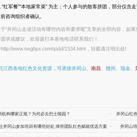
 “红军餐”“本地家常菜” 为主；个人参与的散客拼团，部分仅
提前咨询组织者确认。
于“井冈山走读活动有哪些内容和要求呢”文章的全部内容，如果
的需求或建议，欢迎拨打本基地电话联系我们！
：
http://www.swgbpx.com/qa/jd/1534.html
，转载请注明出处!
托江西各地红色文化资源，可承接井冈山、
南昌
、赣州、瑞金、
训机构哪家正规？为何必去烈士陵园？
井冈山红
赴井冈山参加培训有哪些好处,律所团队红色赋能优选方案
井冈山培