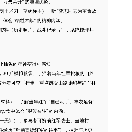
万夫莫开” 的地理优势。
制手术刀、草药标本），听 “曾志同志为革命放
体会 “牺牲奉献” 的精神内涵。
资料（历史照片、战斗纪录片），系统梳理井
让抽象的精神变得可感知：
装 30 斤模拟粮袋），沿着当年红军挑粮的山路
体力较弱者可空手行走，重点感受山路陡峭与红军往
材料），了解当年红军 “自己动手、丰衣足食”
饮食中体会 “艰苦奋斗” 的内涵。
一天》），参与者可扮演红军战士、当地村
经历”“母亲支援红军的往事”），拉近与历史