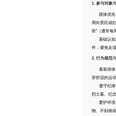
1. 参与对
团体优先，提
周向景区或红
班”（通常每
基础认知准备
件，避免走
2. 行为规
着装得体，
穿舒适的运
遵守纪律，
烈士墓、纪
爱护环境，
物、不刻画