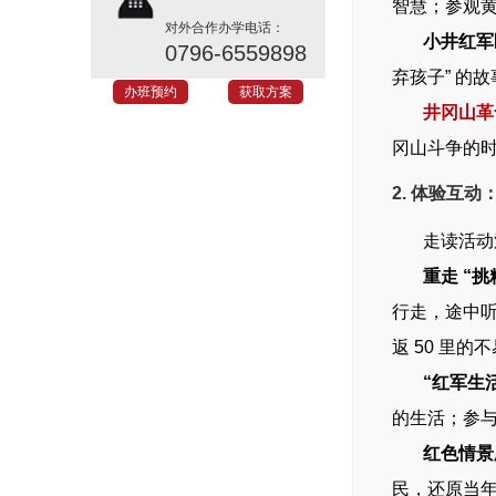
智慧；参观黄
对外合作办学电话：
小井红军
0796-6559898
弃孩子” 的
办班预约
获取方案
井冈山革
冈山斗争的时
2. 体验互
走读活动注
重走 “挑
行走，途中听
返 50 里的
“红军生
的生活；参与
红色情景
民，还原当年