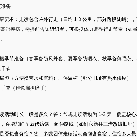
资准备
要求：走读包含户外行走（日均 1-3 公里，部分路段陡峭）
基础疾病，需提前告知组织者，可根据体力调整行走节奏（如减
同。
单：
季节准备（春季备防风外套、夏季备防晒衣、秋季备薄毛衣、
速干衣；
包（方便携带水和资料）、保温杯（部分旧址有热水供应）、
备手套（避免扁担磨手）。
活动时长一般是多久？答：常规走读活动为 1-2 天，覆盖核
5 天，会增加红军后代访谈、延伸路线（如到永新县三湾改编旧址
否包含食宿？答：多数团体走读活动会包含食宿，住宿多为景