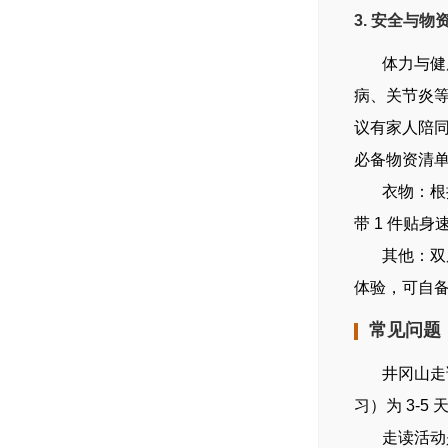
3. 安全与物
体力与健康
病、关节炎等
议有家人陪
必备物资清
衣物：根据
带 1 件贴身
其他：双肩
体验，可自
常见问题
井冈山走读
习）为 3-
走读活动是