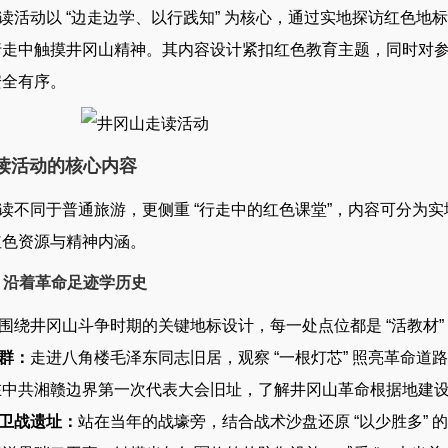
活动以 “边走边学、以行践知” 为核心，通过实地探访红色地
行走中触摸井冈山精神。其内容设计紧扣红色教育主题，同时对
安全有序。
读活动的核心内容
不同于普通旅游，更侧重 “行走中的红色课堂”，内容可分为实
红色资源与精神内涵。
学：沿着革命足迹学历史
绕井冈山斗争时期的关键地标设计，每一处点位都是 “活教材”
群：
走进八角楼毛泽东同志旧居，观察 “一根灯芯” 照亮革命道路
在中共湘赣边界第一次代表大会旧址，了解井冈山革命根据地建
卫战遗址：
站在当年的战壕旁，结合战术沙盘还原 “以少胜多” 的