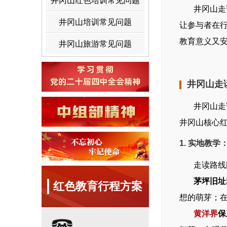
井冈山红色培训常见问题
井冈山走读
井冈山培训常见问题
让参与者在
教育意义又
井冈山旅游常见问题
井冈山走
井冈山走读
井冈山核心
1. 实地教
走读路线围
茅坪旧址
红色教育行程方案
想的萌芽；
黄洋界
保