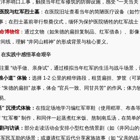
洋界哨口工事，触摸当年红军修筑的防御设施，感受 “一夫当关，
医院与红军烈士墓
：在医院旧址查看当年的简陋医疗设备（如竹
故事；在烈士墓前举行祭奠仪式，缅怀为保护医院牺牲的红军战士，
命博物馆
：通过文物（如朱德的扁担复制品、红军借条）、影像
间线，理解 “井冈山精神” 的形成背景与核心要义。
动：在实践中感悟革命艰辛
重 “动手做、亲身试”，通过模拟当年红军的生活与战斗场景，
粮小道” 体验：
选择 1-2 公里的精华路段，租赁扁担、箩筐（可
 “朱德的扁担” 故事，体会 “官兵一致、同甘共苦” 的作风；
不易。
活” 沉浸式体验：
在指定场地学习编红军草鞋（使用稻草、布条等
 “红军餐” 制作，和同伴一起蒸煮红米饭、熬制南瓜汤，在简单的
剧与访谈：
部分走读活动会安排小型红色情景剧（如《井冈山的
军民互助的场景；或邀请红军后代分享家族故事（如 “父亲的战斗