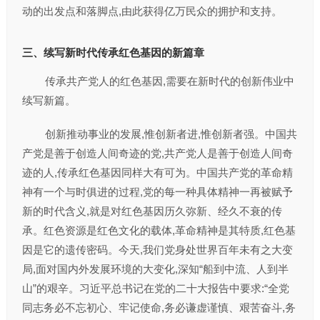
动的出发点和落脚点,由此获得亿万民众的拥护和支持。
三、续写新时代传承红色基因的新篇章
传承共产党人的红色基因,需要在新时代的创新伟业中
续写新篇。
创新推动事业的发展,惟创新者进,惟创新者强。中国共
产党是善于创造人间奇迹的党,共产党人是善于创造人间奇
迹的人,传承红色基因同样大有可为。中国共产党的革命精
神有一个与时俱进的过程,党的每一种具体精神一再被赋予
新的时代含义,就是对红色基因历久弥新、经久不衰的传
承。红色资源是红色文化的载体,革命精神是其特质,红色基
因是它的遗传密码。今天,我们党身处世界百年未有之大变
局,面对国内外发展环境的大变化,深知“船到中流、人到半
山”的艰辛。习近平总书记在党的二十大报告中要求:“全党
同志务必不忘初心、牢记使命,务必谦虚谨慎、艰苦奋斗,务