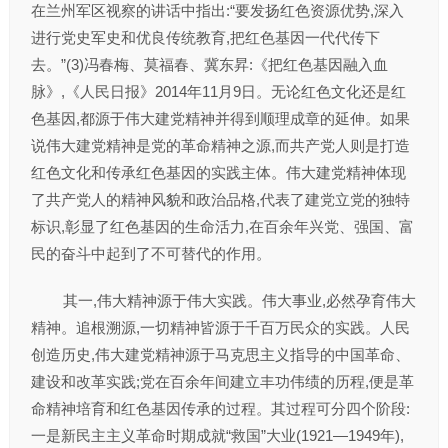
在兰州军区视察的讲话中指出:“要发扬红色资源优势,深入
进行党史军史和优良传统教育,把红色基因一代代传下
去。”(3)冯春梅、莫福春、冀东昇:《把红色基因融入血
脉》,《人民日报》2014年11月9日。无论红色文化还是红
色基因,都源于伟大建党精神并得到顺理成章的延伸。如果
说伟大建党精神是党的革命精神之源,而共产党人则是打造
红色文化和传承红色基因的实践主体。伟大建党精神体现
了共产党人的精神风貌和政治品格,代表了建党立党的独特
标识,彰显了红色基因的生命活力,在百余年兴党、强国、富
民的奋斗中起到了不可替代的作用。
其一,伟大精神源于伟大实践。伟大事业,必然孕育伟大
精神。追根溯源,一切精神皆源于千百万民众的实践。人民
创造历史,伟大建党精神源于马克思主义指导的中国革命、
建设和改革实践;党在百余年间建立丰功伟绩的历程,便是革
命精神培育和红色基因传承的过程。其过程可分四个阶段:
一是新民主主义革命时期成就“救国”大业(1921—1949年),