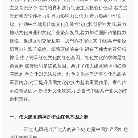
主义意识形态,着力培育和践行社会主义核心价值观,着力提
升新闻舆论传播力引导力影响力公信力,着力赓续中华文
脉、推动中华优秀传统文化创造性转化和创新性发展,着力
推动文化事业和文化产业繁荣发展,着力加强国际传播能力
建设、促进文明交流互鉴。思想靠积淀而来,中国共产党经
历百余年艰苦卓绝、筚路蓝缕的奋斗,锻造了伟大的建党精
神,衍生了传承红色文化的红色基因。红色文化的载体是红
色资源,遗传密码是红色基因。离开了伟大建党精神和红色
基因,红色文化则无法传承。红色文化是习近平文化思想的
重要内容,对于提升我国文化软实力起着重要作用。世代传
承红色基因,不断提升文化软实力,是当代中国共产党人的使
命和责任。
一、伟大建党精神是衍生红色基因之源
一部党史,既是共产党人的奋斗史,也是中国共产党红色
基因的传承史。