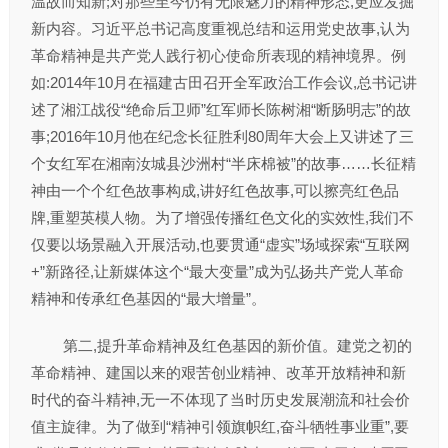
温故而知新;对那些至今仍有无限魅力的精神形态,更应发掘
新内容。习近平总书记高度重视总结和运用党史故事,认为
革命精神是共产党人践行初心使命所表现的精神境界。例
如:2014年10月在福建古田召开全军政治工作会议,总书记讲
述了湘江战役“绝命后卫师”红军师长陈树湘“断肠明志”的故
事;2016年10月他在纪念长征胜利80周年大会上又讲述了三
个女红军在湘南汝城县沙洲村“半床棉被”的故事……长征精
神由一个个红色故事构成,讲好红色故事,可以擦亮红色品
牌,重塑英模人物。为了增强传播红色文化的实效性,我们不
仅要以场景融入开展活动,也要贯通“虚实”场域探索“互联网
+”新路径,让新媒体这个“最大变量”成为弘扬共产党人革命
精神和传承红色基因的“最大增量”。
第二,提升革命精神及红色基因的新价值。建党之初的
革命精神、建国以来的艰苦创业精神、改革开放精神和新
时代的奋斗精神,无一不体现了当时历史发展潮流和社会价
值主旋律。为了做到“精神引领旗帜红,奋斗牺牲事业重”,要