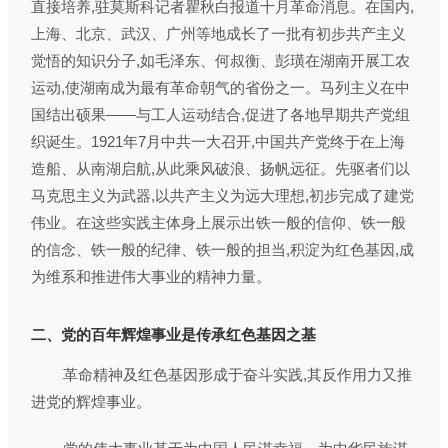
直接培养,驻莫斯科记者瞿秋白报道十月革命消息。在国内,
上海、北京、武汉、广州等地成长了一批有初步共产主义
觉悟的知识分子,如毛泽东、何叔衡、彭璜在湖南开展工农
运动,使湖南成为最有革命朝气的省份之一。马列主义在中
国结出硕果——与工人运动结合,促进了各地早期共产党组
织诞生。1921年7月中共一大召开,中国共产党终于在上海
造船、从南湖启航,从此乘风破浪、扬帆远征。先驱者们以
马克思主义为武器,以共产主义为远大理想,初步完成了建党
伟业。在这些实践主体身上展示出铁一般的信仰、铁一般
的信念、铁一般的纪律、铁一般的担当,积淀为红色基因,成
为维系和推进伟大事业的精神力量。
二、党的百年辉煌事业是传承红色基因之基
革命精神及红色基因形成于奋斗实践,其反作用力又推
进党的辉煌事业。