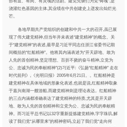
部有血、有肉、有灵魂的活剧。建党先驱们为党“铸魂”,是
浇灌红色基因的主体,其业绩在中共创建史上迸发出灿烂光
芒。
各地早期共产党组织的创建和中共一大的召开,虽已展
现了伟大建党精神,但当年并未表述“建党精神”的概念。关
于“建党精神”的表述,最早是习近平同志任浙江省委书记期
间概括的“红船精神”。他将其内涵表述为“开天辟地、敢为
人先的首创精神,坚定理想、百折不挠的奋斗精神,立党为
公、忠诚为民的奉献精神”(2)习近平:《弘扬“红船精神” 走在
时代前列》,《光明日报》2005年6月21日。。红船精神是
建党精神在具体地域的形象化表述,也就是说,红船精神取象
于嘉兴南湖一艘游船,而建党精神则是理论表达。红船精神
的三点内涵都准确表达了建党精神的特质,尤其是开天辟
地、敢为人先的首创精神和立党为公、忠诚为民的奉献精
神。而习近平总书记以32字重新提炼建党精神,字字珠玑,解
读了我们党“从哪里来”的精神密码,立起了我们党“走向何