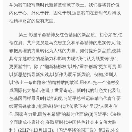
斗为我们续写新时代新篇章铺就了沃土。我们要将其价值
内化于心、外化于行、固化于制,这是我们在新时代对待以
往精神财富的应有态度。
第三,彰显革命精神及红色基因的新品质。初心如磐,使
命在肩。共产党员是马克思主义和革命精神的忠实传人,能
够把真理的力量转化为人格的力量。如何提升新品质,使其
具有穿越时空的感染力和影响力呢?我们认为既要铸“形”、
更要塑“神”。除了“翻新杨柳枝”以外,“重在创新”更加可贵,即
以新思想指导新实践,以新作为展示新风貌。例如,深圳人
以“杀出一条血路来”的精神敢闯敢试,用40年把一个渔村变
成国际化大都市,创造了世界奇迹。新时代的红色文化及红
色基因同样最具时代辨识度,习近平总书记鼓励当代青年要
续写雷锋故事,“把雷锋精神代代传承下去”,呈现“人民有信
仰,国家有力量,民族有希望”的新时代面貌(8)习近平:《决胜
全面建成小康社会,夺取新时代中国特色社会主义伟大胜
利》(2017年10月18日),《习近平谈治国理政》第3卷,外文