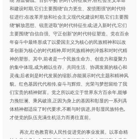
绕“浴血奋战、百折不挠”的时代特征展开;在社会主义革命
和建设时期,它们主要围绕“自力更生、发愤图强”的时代特
征进行;在改革开放和社会主义现代化建设时期,它们主要围
绕“解放思想、锐意进取”的时代特征生成;进入新时代,它们
主要围绕“自信自强、守正创新”的时代特征塑造。党在百余
年奋斗中最终形成了以爱国主义为核心的民族精神和以改
革创新为核心的时代精神,即对民族精神的淬炼和对时代精
神的塑形。其中,前者是一个民族生命力、创造力和凝聚力
的集中体现,成为赖以生存、共同生活、协调发展的核心和
灵魂;后者则是时代发展的缩影,亦能展示时代主题和精神风
貌。红色基因代代相传,奋斗与辉煌、光荣与梦想留给了我
们宝贵的精神财富。党之所以屹立于世界东方百余年,能够
力挽狂澜、乘风破浪,正因为身上的基因和彰显的一系列具
体精神都适应了时代要求,不断与时俱进,并彰显民族特色,
才使党的队伍充满生机活力而勇往直前。
再次,红色教育和人民性促进党的事业发展。以革命精