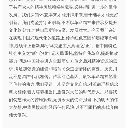
了共产党人的精神风貌和精神境界,必将得到进一步的延伸
发展。我们深知:不忘本来才能开辟未来,善于继承才能更好
创新。我们党坚持守正创新,不断以革命精神来传承及提升
文化软实力,才使自己所向披靡、发展壮大。今天我们奋进
在实现中国式现代化的道路上,传承红色基因和赓续革命精
神,必须守正创新,即守马克思主义真理之“正”、创中国特色
社会主义之“新”;必须牢记人民重托,坚持自我革命,提高执政
能力,满足中国社会进入全新历史方位之后对精神资源的需
求,满足加强党的建设和培育民众道德情怀的需要。历史川
流不息,精神代代相传。传承红色基因、赓续革命精神彰显
了信仰的伟力,我们要进一步坚定文化自信,对革命理想信念
薪火相传,着力培养担当民族复兴大任的时代新人。只要我
们勿忘昨天的苦难辉煌,无愧今天的使命担当,不负明天的伟
大梦想,中华民族就能经历任何风浪,以不可阻挡的步伐奔向
伟大复兴。