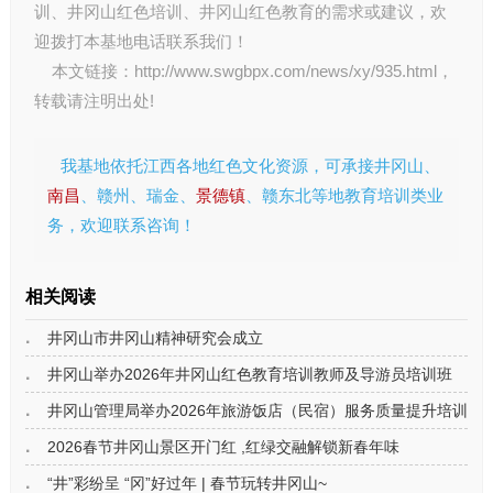
训
、
井冈山红色培训
、
井冈山红色教育
的需求或建议，欢
迎拨打本基地电话联系我们！
本文链接：
http://www.swgbpx.com/news/xy/935.html
，
转载请注明出处!
我基地依托江西各地红色文化资源，可承接井冈山、
南昌
、赣州、瑞金、
景德镇
、赣东北等地教育培训类业
务，欢迎联系咨询！
相关阅读
井冈山市井冈山精神研究会成立
井冈山举办2026年井冈山红色教育培训教师及导游员培训班
井冈山管理局举办2026年旅游饭店（民宿）服务质量提升培训班
2026春节井冈山景区开门红 ,红绿交融解锁新春年味
“井”彩纷呈 “冈”好过年 | 春节玩转井冈山~