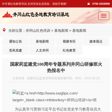
对外开展红色教育培训,支持安排走进高校、党校开展教学活动。
0796-6559898
切
换
导
当前位置：
井冈山红色培训
>
基地新闻
>
基地新闻
航
通知公告
基地新闻
视频专区
媒体观点
党风党建
人文井冈
红色教育
国家药监建党100周年专题系列井冈山研修班火
热报名中
文章来源：国家药品监督管理局高级研修学院 时间：2021.09.29
为认真学习贯彻习近平总书记在党史学习教育动员大