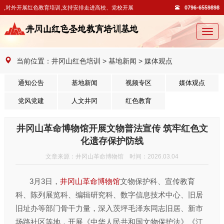
,对外开展红色教育培训,支持安排走进高校、党校开展教学活动。
0796-6559898
切
换
导
当前位置：
井冈山红色培训
>
基地新闻
>
媒体观点
航
通知公告
基地新闻
视频专区
媒体观点
党风党建
人文井冈
红色教育
井冈山革命博物馆开展文物普法宣传 筑牢红色文
化遗存保护防线
文章来源：井冈山革命博物馆 时间：2026.03.04
3月3日，
井冈山革命博物馆
文物保护科、宣传教育
科、陈列展览科、编辑研究科、数字信息技术中心、旧居
旧址办等部门骨干力量，深入茨坪毛泽东同志旧居、新市
场路社区等地，开展《中华人民共和国文物保护法》《江