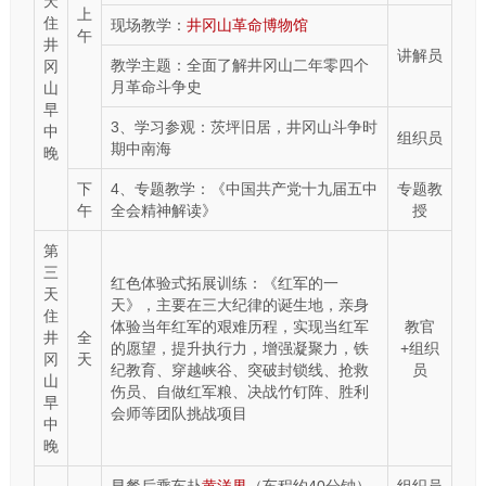
天
上
住
现场教学：
井冈山革命博物馆
午
井
讲解员
教学主题：全面了解井冈山二年零四个
冈
月革命斗争史
山
早
3、学习参观：茨坪旧居，井冈山斗争时
中
组织员
期中南海
晚
下
4、专题教学：《中国共产党十九届五中
专题教
午
全会精神解读》
授
第
三
红色体验式拓展训练：《红军的一
天
天》，主要在三大纪律的诞生地，亲身
住
体验当年红军的艰难历程，实现当红军
教官
井
全
的愿望，提升执行力，增强凝聚力，铁
+组织
冈
天
纪教育、穿越峡谷、突破封锁线、抢救
员
山
伤员、自做红军粮、决战竹钉阵、胜利
早
会师等团队挑战项目
中
晚