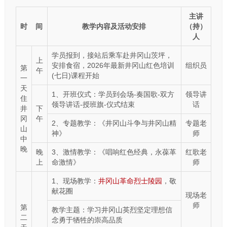
主讲
时 间
教学内容及活动安排
（持）
人
学员报到，接站后乘车赴井冈山茨坪，
上
安排食宿，2026年最新井冈山红色培训
组织员
第
午
(七日)课程开始
一
天
1、开班仪式：学员到会场-奏国歌-双方
领导讲
住
领导讲话-授班旗-仪式结束
话
井
下
冈
午
2、专题教学：《井冈山斗争与井冈山精
专题老
山
神》
师
中
晚
晚
3、激情教学：《唱响红色经典，永葆革
红歌老
上
命激情》
师
1、现场教学：
井冈山革命烈士陵园
，敬
献花圈
现场老
师
第
教学主题：学习井冈山英烈坚定理想信
二
念勇于牺牲的崇高品质