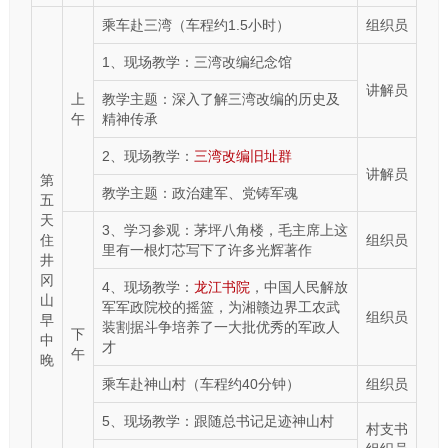
乘车赴三湾（车程约1.5小时）
组织员
1、现场教学：三湾改编纪念馆
讲解员
上
教学主题：深入了解三湾改编的历史及
午
精神传承
2、现场教学：
三湾改编旧址群
讲解员
第
教学主题：政治建军、党铸军魂
五
天
3、学习参观：茅坪八角楼，毛主席上这
住
组织员
里有一根灯芯写下了许多光辉著作
井
冈
4、现场教学：
龙江书院
，中国人民解放
山
军军政院校的摇篮，为湘赣边界工农武
组织员
早
装割据斗争培养了一大批优秀的军政人
下
中
才
午
晚
乘车赴神山村（车程约40分钟）
组织员
5、现场教学：跟随总书记足迹神山村
村支书