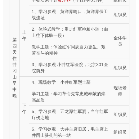
早餐后乘车赴
黄洋界
（车程约40分钟）
组织员
1、学习参观：黄洋界哨口，黄洋界保卫
组织员
战遗址
2、体验式教学：重走红军挑粮小道（由
上
上往下体验一段）
全体学
午
第
员
四
教学主题：体验红军同志自力更生、艰
天
苦奋斗的精神
住
井
3、学习参观:小井红军医院，北京301医
组织员
冈
院前身
山
4、现场教学：小井红军烈士墓
早
现场老
中
学习主题：学习革命先辈忠诚奉献的崇
师
晚
高品质
下
5、学习参观：五龙潭红军洞，当年红军
午
组织员
疗伤之地
6、学习参观：大井主席旧居，毛主席上
组织员
井冈山驻扎的第一站