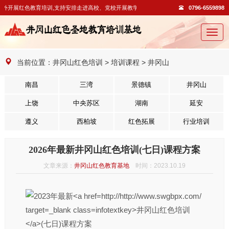
外开展红色教育培训,支持安排走进高校、党校开展教学活动。
0796-6559898
切
换
导
当前位置：
井冈山红色培训
>
培训课程
>
井冈山
航
南昌
三湾
景德镇
井冈山
上饶
中央苏区
湖南
延安
遵义
西柏坡
红色拓展
行业培训
2026年最新井冈山红色培训(七日)课程方案
文章来源：
井冈山红色教育基地
时间：2023.10.19