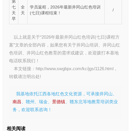
第
七
全
学员返程，2026年最新井冈山红色培训
/
天
天
(七日)课程结束！
早
以上就是关于“2026年最新井冈山红色培训(七日)课程方
案”文章的全部内容，如果您有关于
井冈山培训
、
井冈山红
色培训
、
井冈山红色教育
的需求或建议，欢迎拨打本基地
电话联系我们！
本文链接：
http://www.swgbpx.com/kc/jgs/1126.html
，
转载请注明出处!
我基地依托江西各地红色文化资源，可承接井冈山、
南昌
、赣州、瑞金、
景德镇
、赣东北等地教育培训类业
务，欢迎联系咨询！
相关阅读