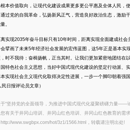
为根本价值取向，让现代化建设成果更多更公平惠及全体人民，
要通过党的自我革命，弘扬新风正气，营造良好政治生态，激励
能量。
现2035年奋斗目标只有10年时间，距离实现全面建成社会
全会擘画了未来5年经济社会发展的宏伟蓝图，这5年正是基本实
征，时不我待；奋楫扬帆，正当其时。让我们更加紧密地团结在
中国特色社会主义思想，当好中国式现代化建设的坚定行动派、
本实现社会主义现代化取得决定性进展，一步一个脚印朝着强国
日人民日报评论员文章）
于“坚持党的全面领导，为推进中国式现代化凝聚磅礴力量——论
果您有关于
井冈山培训
、
井冈山红色培训
、
井冈山红色教育
的需
：
http://www.swgbpx.com/hot/3z1/1566.html
，转载请注明出处!