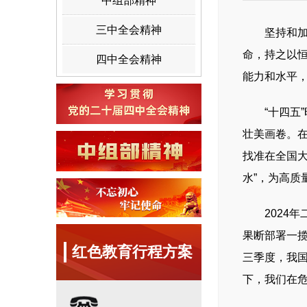
中组部精神
三中全会精神
坚持和加强
命，持之以
四中全会精神
能力和水平
“十四五”
壮美画卷。
找准在全国
水”，为高质
2024年
果断部署一揽
红色教育行程方案
三季度，我国
下，我们在