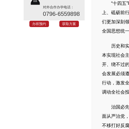
“十四五”
对外合作办学电话：
上、砥砺前
0796-6559898
们更加深刻
办班预约
获取方案
全国思想统一
历史和实践
本实现社会主
开、绕不过的
会发展必须
行动，激发
调动全社会
治国必先治
面从严治党
不移打好反腐