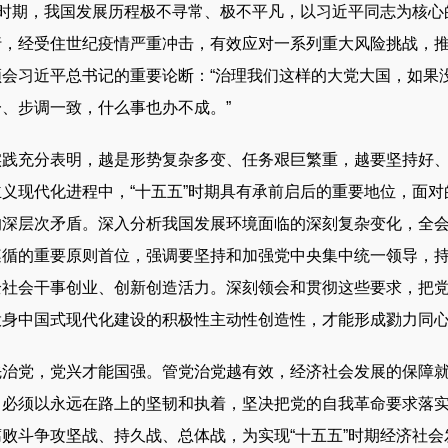
时期，我国发展历程极不寻常、极不平凡，以习近平同志为核心
行，经受住世纪疫情严重冲击，有效应对一系列重大风险挑战，
领会习近平总书记的重要论断：“治理我们这样的大党大国，如果
、步调一致，什么事也办不成。”
充分表明，越是形势复杂多变、任务艰巨繁重，越要坚持好、
义现代化进程中，“十五五”时期具有承前启后的重要地位，面
深层次矛盾。深入分析我国发展环境面临的深刻复杂变化，全会
遵循的重要原则首位，强调要坚持和加强党中央集中统一领导，
全社会干事创业、创新创造活力。深刻领会和贯彻这些要求，把
投身中国式现代化建设的积极性主动性创造性，才能形成勠力同
党，党兴才能国强。管党治党越有效，经济社会发展的保障就
，必须以永远在路上的坚韧和执着，坚决把党的自我革命要求落
败斗争攻坚战、持久战、总体战，为实现“十五五”时期经济社