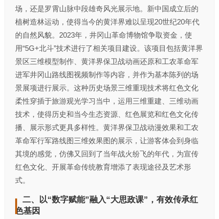
场，还是罗霄山脉中段雄奇风光展示地。新中国成立后的
植树造林运动，使得当今的黄洋界难以呈现20世纪20年代
的自然风貌。2023年，井冈山革命博物馆争取资金，使
用“5G+北斗”技术进行了相关项目建设。该项目包括黄洋界
景区三维模型制作、黄洋界保卫战动画还原和工农革命军
进军井冈山路线图视频制作等内容，并作为基本陈列的场
景展项进行展示。这种历史场景三维重现技术将红色文化
柔性穿插于旅游观光学习当中，运用三维重建、三维动画
技术，使得历史和当今生态资源、红色展览和红色文化传
播、展示形式更具多样性。黄洋界保卫战动漫效果和工农
革命军行军路线图三维效果图的展示，让游客体会到身临
其境的感觉，仿佛又回到了当年战火纷飞的年代，为宣传
红色文化、开展革命传统教育增添了表现途径及艺术形
式。
二、以“数字赋能”融入“大思政课”，有效传承红
色基因