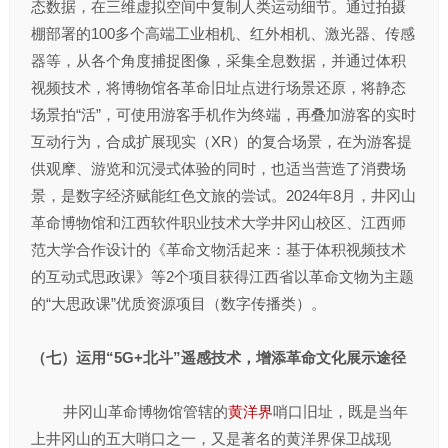
态数据，在三维虚拟空间中复制人类运动细节。通过拍摄
棚部署的100多个高端工业相机、红外相机、激光器、传感
器等，从各个角度捕捉图像，采集全息数据，并通过体积
视频技术，将博物馆各革命旧址点进行场景还原，将静态
场景拍“活”，可使用游客手机作为终端，再叠加游客的实时
互动行为，合成扩展现实（XR）的复合场景，在为游客提
供观摩、游览和沉浸式体验的同时，也适当营造了消费场
景，是数字经济赋能红色文旅的尝试。2024年8月，井冈山
革命博物馆和江西软件职业技术大学井冈山校区、江西师
范大学合作设计的《革命文物活起来：基于体积视频技术
的互动式思政课》等2个项目获得江西省以革命文物为主题
的“大思政课”优质资源项目（数字传播类）。
（七）运用“5G+北斗”遥感技术，增添革命文化展示途径
井冈山革命博物馆管辖的
黄洋界
哨口旧址，既是当年
上井冈山的五大哨口之一，又是著名的黄洋界保卫战现