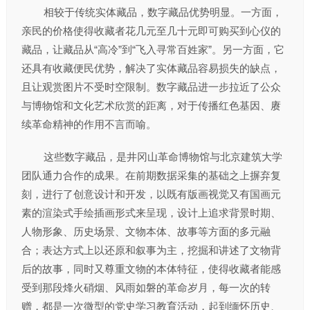
相较于传统实体藏品，数字藏品优势明显。一方面，
亲民的价格使得收藏者花几元至几十元即可购买到心仪的
藏品，让藏品从“高冷”到“飞入寻常百姓家”。另一方面，它
还具有收藏便民优势，解决了实体藏品容易损失的缺点，
且让观赏图片不受时空限制。数字藏品进一步拉近了公众
与博物馆和文化艺术欣赏的距离，对于传播红色基因、赓
续革命精神的作用不言而喻。
这些数字藏品，是井冈山革命博物馆与北京建筑大学
团队通力合作的成果。在前期数据采集的基础之上摒弃复
刻，进行了创意设计和开发，以既有版画视觉又有国画元
素的渲染式手绘插画形式来呈现，设计上追求背景时期、
人物形象、历史场景、文物本体、故事等方面的多元融
合；表达方式上以还原和叙事为主，挖掘和讲述了文物背
后的故事，同时又尊重文物的本体特征，使得收藏者能感
受到那段烽火硝烟、风雨如磐的革命岁月，每一次的转
赠，都是一次微型的党史学习教育活动，起到缅怀历史、