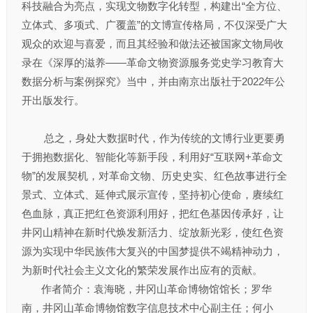
科技融合为亮点，实现文物数字化转型，构建出“全方位、
立体式、多项式、广覆盖”的文博宣传格局，不仅深受广大
观众的欢迎与喜爱，而且其经验和做法还被国家文物局收
录在《深厚的滋养——革命文物资源服务党史学习教育大
数据分析与案例探究》当中，并由南京出版社于2022年公
开出版发行。
总之，身处大数据时代，作为传统的文博行业更要勇
于拥抱数据化、智能化等新手段，利用好“互联网+革命文
物”的发展契机，对革命文物、历史史实、红色故事进行全
景式、立体式、延伸式展示宣传，坚持初心使命，赓续红
色血脉，真正把红色资源利用好，把红色基因传承好，让
井冈山精神在新时代焕发新活力、绽放新光彩，使红色资
源为实现中华民族伟大复兴的中国梦提供不竭精神动力，
为新时代社会主义文化的繁荣发展作出应有的贡献。
作者简介：袁海晓，井冈山革命博物馆馆长；罗华
南，井冈山革命博物馆数字信息技术中心副主任；何小