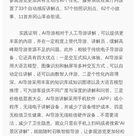
参观游览更加具有互动性和个性化。服务系统在展厅内设
置了33个自动感应讲解点、57个拍照识别点、62个小故
事、11首井冈山革命歌谣。
实践证明，AI导游相对于人工导游讲解，可以提供更
丰富的内容，并在一定程度上替代导游、讲解员，缓解高
峰期导游资源不足的问题。此外，相较于传统电子导游设
备，它还具有四大优点：一是交互式拟人体验。AI导游采
用大语言模型、图像识别和触屏等多种交互方式，可以自
动定位讲解，还可以由数智人伴游。二是个性化内容博
深。AI导游采用丰富的知识库或知识图谱以及大语言模型
推理，可为游客提供不同广度与深度的讲解和问答。三是
价格低普惠大众。AI导游讲解采用手机软件（APP）或小
程序，无须电子讲解设备，并减少了设备维护成本。四是
无租借卫生健康。AI导游无须租借硬件设备，不需要清
洁，减少了卫生隐患。观众只需在手机上扫码或者搜索“AI
景区讲解”，就能随时召唤智能导游，让参观游览更加轻松