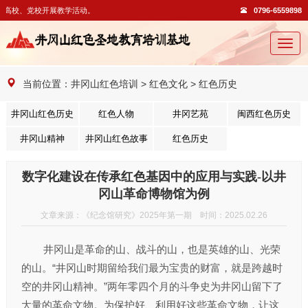
党校开展教学活动。
0796-6559898
切
换
导
当前位置：
井冈山红色培训
>
红色文化
>
红色历史
航
井冈山红色历史
红色人物
井冈艺苑
闽西红色历史
井冈山精神
井冈山红色故事
红色历史
数字化建设在传承红色基因中的应用与实践-以井
冈山革命博物馆为例
文章来源：《纪念馆研究》2025年第一期 时间：2025.02.26
井冈山是革命的山、战斗的山，也是英雄的山、光荣
的山。“井冈山时期留给我们最为宝贵的财富，就是跨越时
空的井冈山精神。”两年零四个月的斗争史为井冈山留下了
大量的革命文物。为保护好、利用好这些革命文物，让这