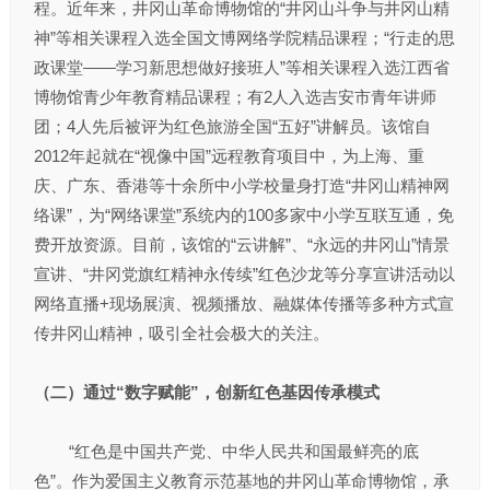
程。近年来，井冈山革命博物馆的“井冈山斗争与井冈山精
神”等相关课程入选全国文博网络学院精品课程；“行走的思
政课堂——学习新思想做好接班人”等相关课程入选江西省
博物馆青少年教育精品课程；有2人入选吉安市青年讲师
团；4人先后被评为红色旅游全国“五好”讲解员。该馆自
2012年起就在“视像中国”远程教育项目中，为上海、重
庆、广东、香港等十余所中小学校量身打造“井冈山精神网
络课”，为“网络课堂”系统内的100多家中小学互联互通，免
费开放资源。目前，该馆的“云讲解”、“永远的井冈山”情景
宣讲、“井冈党旗红精神永传续”红色沙龙等分享宣讲活动以
网络直播+现场展演、视频播放、融媒体传播等多种方式宣
传井冈山精神，吸引全社会极大的关注。
（二）通过“数字赋能”，创新红色基因传承模式
“红色是中国共产党、中华人民共和国最鲜亮的底
色”。作为爱国主义教育示范基地的井冈山革命博物馆，承