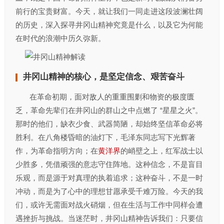
前行的宝贵财富。今天，就让我们一同走进这段波澜壮阔
的历史，深入探寻井冈山精神究竟是什么，以及它为何能
在时代的浪潮中历久弥新。​
井冈山精神的核心，是坚定信念、艰苦奋斗
在革命初期，面对敌人的重重围剿和物资的极度匮
乏，革命先辈们在井冈山的群山之中点燃了 “星星之火”。
那时的他们，缺衣少食、武器简陋，却始终坚信革命必将
胜利。在八角楼昏暗的油灯下，毛泽东同志写下光辉著
作，为革命指明方向；在
黄洋界
的峭壁之上，红军战士以
少胜多，凭借顽强的意志守住阵地。这种信念，不是盲目
乐观，而是源于对真理的执着追求；这种奋斗，不是一时
冲动，而是为了心中的理想甘愿承受千难万险。今天的我
们，或许无需面对战火硝烟，但在生活与工作中同样会遭
遇挫折与挑战。当迷茫时，井冈山精神告诉我们：只要信