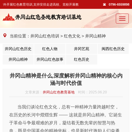
外开展红色教育培训,支持安排走进高校、党校开展教学活动。
0796-6559898
切
换
导
当前位置：
井冈山红色培训
>
红色文化
>
井冈山精神
航
井冈山红色历史
红色人物
井冈艺苑
闽西红色历史
井冈山精神
井冈山红色故事
红色历史
井冈山精神是什么,深度解析井冈山精神的核心内
涵与时代价值
文章来源：
井冈山红色教育基地
时间：2025.06.20
当我们谈论红色文化，总有一种精神力量跨越时空，
在历史的长河中熠熠生辉 —— 这就是井冈山精神。它诞生
于革命斗争最艰难的岁月，凝结着无数先辈的智慧与热
血，既是中国革命的精神坐标，也是新时代激励人们奋勇