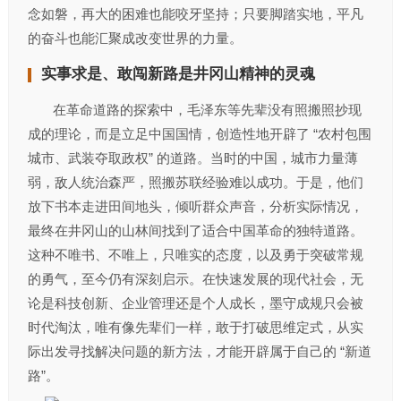
念如磐，再大的困难也能咬牙坚持；只要脚踏实地，平凡
的奋斗也能汇聚成改变世界的力量。​
实事求是、敢闯新路是井冈山精神的灵魂
在革命道路的探索中，毛泽东等先辈没有照搬照抄现
成的理论，而是立足中国国情，创造性地开辟了 “农村包围
城市、武装夺取政权” 的道路。当时的中国，城市力量薄
弱，敌人统治森严，照搬苏联经验难以成功。于是，他们
放下书本走进田间地头，倾听群众声音，分析实际情况，
最终在井冈山的山林间找到了适合中国革命的独特道路。
这种不唯书、不唯上，只唯实的态度，以及勇于突破常规
的勇气，至今仍有深刻启示。在快速发展的现代社会，无
论是科技创新、企业管理还是个人成长，墨守成规只会被
时代淘汰，唯有像先辈们一样，敢于打破思维定式，从实
际出发寻找解决问题的新方法，才能开辟属于自己的 “新道
路”。​