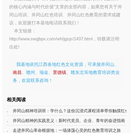
的核心内涵与时代价值”文章的全部内容，如果您有关于
井
冈山培训
、
井冈山红色培训
、
井冈山红色教育
的需求或建
议，欢迎拨打本基地电话联系我们！
本文链接：
http://www.swgbpx.com/wh/jgsjs/1437.html
，转载请注明
出处!
我基地依托江西各地红色文化资源，可承接井冈山、
南昌
、赣州、瑞金、
景德镇
、赣东北等地教育培训类业
务，欢迎联系咨询！
相关阅读
井冈山精神培训班：学什么？这份沉浸式课程清单带你触摸红色
井冈山精神的实践意义：新时代党员、企业、青年的奋进指南
走进井冈山革命根据地：一场涤荡心灵的红色教育培训之旅