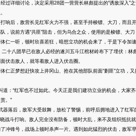
过详细讨论，决定采用28团一营营长林彪提出的“诱敌深入”之
人。
响后，敌营长见红军火力不强，甚至手持梭镖、大刀，而且开
队，说前方遇“共匪”阻击，但为乌合之众，使用的是梭镖、大
仁一听，顿时欣喜若狂，暗想立功的机会来了，于是下令加速
十八团早已在敌人必经的遂川五斗江棺材岭布下了埋伏：林彪
侧面伏击敌人，就等着敌人进入伏击圈。
仁正梦想赶快攻上井冈山、抢在其他部队前面“剿匪”立功，又接
道：“红军也不过如此。今天正是我们建功立业的机会，大家齐
赏。”
器落后，敌军大受鼓舞，放松了警惕，前呼后拥地进入了红军
晓战斗打响。敌人完全没有防备，顿时大乱，来不及组织抵抗就
冲锋号，战场上顿时杀声一片。遇到如此猛烈的伏击，敌军早