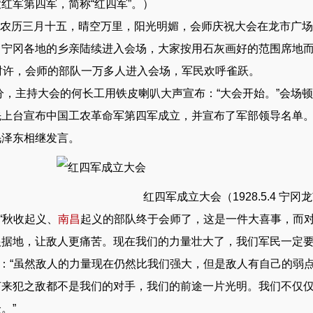
红军第四军，简称“红四军”。）
农历三月十五，晴空万里，阳光明媚，会师庆祝大会在龙市广场
冈各地的乡亲陆续进入会场，大家按用石灰画好的范围席地
许，会师的部队一万多人进入会场，军民欢呼雀跃。
分，主持大会的何长工用铁皮喇叭大声宣布：“大会开始。”会场
台宣布中国工农革命军第四军成立，并宣布了军部领导名单
泽东相继发言。
红四军成立大会（1928.5.4 宁冈
秋收起义、
南昌
起义的部队终于会师了，这是一件大喜事，而
根据地，让敌人更痛苦。现在我们的力量壮大了，我们军民一定要
“虽然敌人的力量现在仍然比我们强大，但是敌人有自己的弱点
何来犯之敌都不是我们的对手，我们的前途一片光明。我们不仅
。”