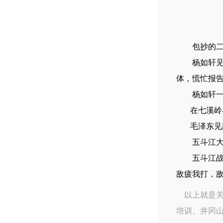
包抄的二营
杨如轩见自
体，慌忙报
杨如轩一听
在七溪岭与
毛泽东见敌
五斗江大捷
五斗江战斗
敌疲我打，
以上就是关
培训
、
井冈