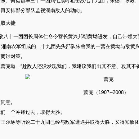
东、何挺颖率三十一团到七溪岭狙击敌七十九团，朱德、陈毅、
，再安排部分部队监视湖南敌人的动向。
入取大捷
八十一团团长周体仁命令营长黄兴邦朝黄坳进发，自己带领大
湘南农军组成的二十九团先头部队朱舍我的一营在黄坳与敌黄
商讨对策。
克道：“趁敌人还没发现我们，我建议我们出其不意、攻其不备
萧克（1907--2008）
同意。
一个冲锋过去，取得大胜。
尔琢等听说二十九团已经与敌军遭遇并取得大胜，又得知敌团