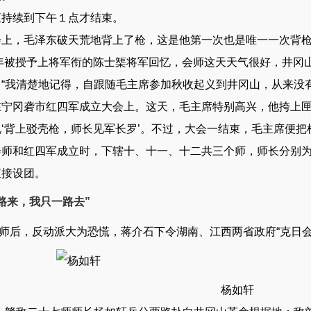
续到下午１点才结束。
，毛泽东破天荒地背上了枪，这是他第一次也是唯一一次背
年被授予上将军衔的陈士榘将军回忆，会师这天天气很好，井冈
。“我清楚地记得，自跟随毛主席参加秋收起义到井冈山，从来没
在宁冈砻市红四军成立大会上。这天，毛主席特别高兴，他挎上
‘背上驳壳枪，师长见军长罗’。不过，大会一结束，毛主席便把
和红四军成立时，下辖十、十一、十二共三个师，师长分别为
直接设团。
路来，我只一路去”
后，反动派大为恐慌，蒋介石下令湖南、江西两省政府“克日会
杨如轩