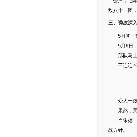
会后，毛泽
敌八十一团
三、诱敌深
5月初，敌
5月6日，
部队马上
三连连长萧
众人一致
果然，我们
当朱德、王
战方针。