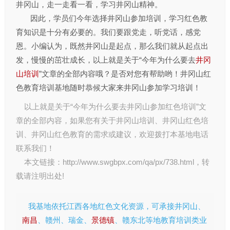
井冈山，走一走看一看，学习井冈山精神。
因此，学员们今年选择井冈山参加培训，学习红色教
育知识是十分有必要的。我们要跟党走，听党话，感党
恩。小编认为，既然井冈山是起点，那么我们就从起点出
发，慢慢的茁壮成长，以上就是关于“今年为什么要去
井冈
山培训
”文章的全部内容哦？是否对您有帮助哟！井冈山红
色教育培训基地随时恭候大家来井冈山参加学习培训！
以上就是关于“今年为什么要去井冈山参加红色培训”文
章的全部内容，如果您有关于
井冈山培训
、
井冈山红色培
训
、
井冈山红色教育
的需求或建议，欢迎拨打本基地电话
联系我们！
本文链接：
http://www.swgbpx.com/qa/px/738.html
，转
载请注明出处!
我基地依托江西各地红色文化资源，可承接井冈山、
南昌
、赣州、瑞金、
景德镇
、赣东北等地教育培训类业