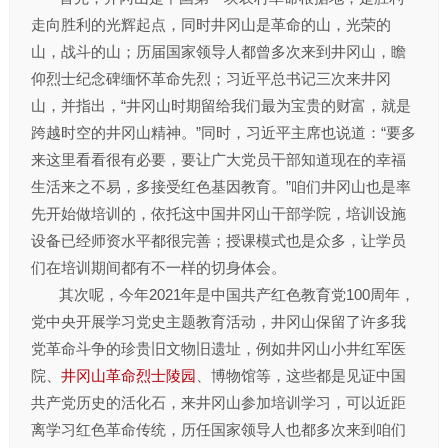
走向胜利的光辉起点，同时井冈山是革命的山，光荣的
山，战斗的山；历届国家领导人都曾多次来到井冈山，瞻
仰烈士纪念碑缅怀革命先烈；习近平总书记三次来井冈
山，并指出，“井冈山时期留给我们最为宝贵的财富，就是
跨越时空的井冈山精神。”同时，习近平主席也说道：“要多
来这里看看很有必要，要让广大党员干部知道现在的幸福
生活来之不易，多接受红色基因教育。”咱们井冈山也是率
先开始做培训的，依托这中国井冈山干部学院，培训设施
设备已经师资水平都很完善；授课模式也是众多，让学员
们在培训期间都有不一样的切身体会。
其次呢，今年2021年是中国共产红色教育党100周年，
党中央开展学习党史主题教育活动，井冈山保留了许多我
党革命斗争的珍贵旧文物旧遗址，例如井冈山小井红军医
院、
井冈山革命烈士陵园
、博物馆等，这些都是见证中国
共产党历史的活化石，来井冈山参加培训学习，可以近距
离学习红色革命传统，历任国家领导人也都多次来到咱们