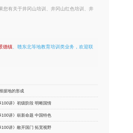
如果您有关于
井冈山培训
、
井冈山红色培训
、
井
!
景德镇
、赣东北等地教育培训类业务，欢迎联
根据地的形成
100讲》初级阶段 明晰国情
100讲》崭新命题 中国特色
100讲》敞开国门 拓宽视野