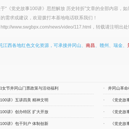
“《党史故事100讲》思想解放 历史转折”文章的全部内容，
育
的需求或建议，欢迎拨打本基地电话联系我们！
：
http://www.swgbpx.com/news/video/117.html
，转载请注明出处
托江西各地红色文化资源，可承接井冈山、
南昌
、赣州、瑞金、
八妇女节井冈山门票政策与活动福利
井冈山革命
100讲》五讲四美 精神文明
《党史故事
100讲》创办特区 扩大开放
《党史故事
100讲》包干到户 体制创新
《党史故事