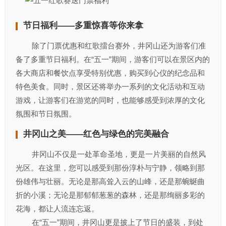
节日福利——多重惊喜等你来拿
除了门票优惠和红歌擂台赛外，井冈山还为游客们准
备了多重节日福利。在“五一”期间，游客们可以在景区内的
各大商店和餐饮点享受特别优惠，购买到心仪的纪念品和
特色美食。同时，景区还将举办一系列的文化活动和互动
游戏，让游客们在游览的同时，也能够感受到浓厚的文化
氛围和节日氛围。
井冈山之美——红色与绿色的完美融合
井冈山不仅是一处革命圣地，更是一片美丽的自然风
光区。在这里，您可以感受到那份淳朴与宁静，领略到那
份雄伟与壮丽。无论是那高耸入云的山峰，还是那蜿蜒曲
折的小溪；无论是那郁郁葱葱的森林，还是那绚丽多彩的
花海，都让人流连忘返。
在“五一”期间，井冈山更是披上了节日的盛装，到处