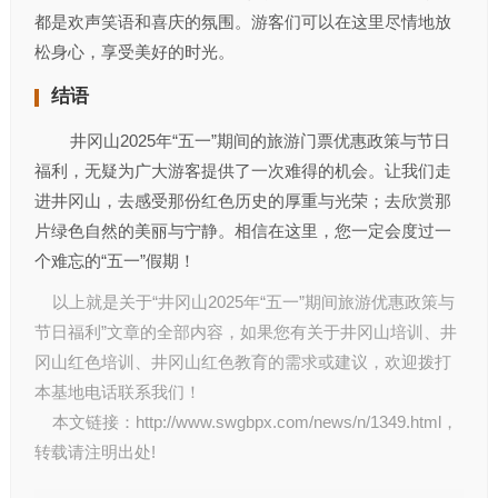
都是欢声笑语和喜庆的氛围。游客们可以在这里尽情地放
松身心，享受美好的时光。
结语
井冈山2025年“五一”期间的旅游门票优惠政策与节日
福利，无疑为广大游客提供了一次难得的机会。让我们走
进井冈山，去感受那份红色历史的厚重与光荣；去欣赏那
片绿色自然的美丽与宁静。相信在这里，您一定会度过一
个难忘的“五一”假期！
以上就是关于“井冈山2025年“五一”期间旅游优惠政策与
节日福利”文章的全部内容，如果您有关于
井冈山培训
、
井
冈山红色培训
、
井冈山红色教育
的需求或建议，欢迎拨打
本基地电话联系我们！
本文链接：
http://www.swgbpx.com/news/n/1349.html
，
转载请注明出处!