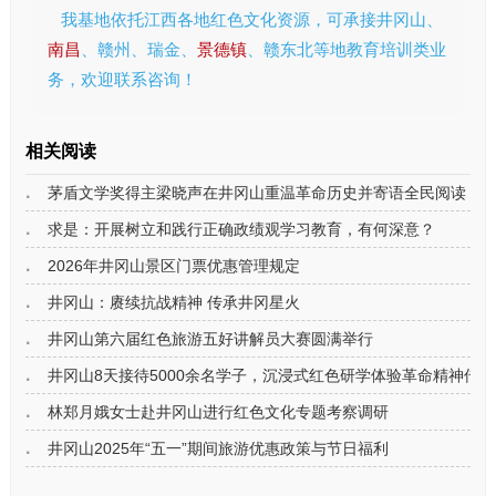
我基地依托江西各地红色文化资源，可承接井冈山、
南昌
、赣州、瑞金、
景德镇
、赣东北等地教育培训类业
务，欢迎联系咨询！
相关阅读
茅盾文学奖得主梁晓声在井冈山重温革命历史并寄语全民阅读
求是：开展树立和践行正确政绩观学习教育，有何深意？
2026年井冈山景区门票优惠管理规定
井冈山：赓续抗战精神 传承井冈星火
井冈山第六届红色旅游五好讲解员大赛圆满举行
井冈山8天接待5000余名学子，沉浸式红色研学体验革命精神传承
林郑月娥女士赴井冈山进行红色文化专题考察调研
井冈山2025年“五一”期间旅游优惠政策与节日福利