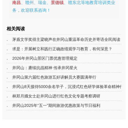
南昌
、赣州、瑞金、
景德镇
、赣东北等地教育培训类业
务，欢迎联系咨询！
相关阅读
茅盾文学奖得主梁晓声在井冈山重温革命历史并寄语全民阅读
求是：开展树立和践行正确政绩观学习教育，有何深意？
2026年井冈山景区门票优惠管理规定
井冈山：赓续抗战精神 传承井冈星火
井冈山第六届红色旅游五好讲解员大赛圆满举行
井冈山8天接待5000余名学子，沉浸式红色研学体验革命精神传承
林郑月娥女士赴井冈山进行红色文化专题考察调研
井冈山2025年“五一”期间旅游优惠政策与节日福利