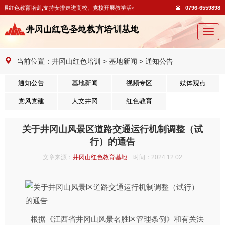
开展红色教育培训,支持安排走进高校、党校开展教学活动。
0796-6559898
切
换
导
当前位置：
井冈山红色培训
>
基地新闻
>
通知公告
航
通知公告
基地新闻
视频专区
媒体观点
党风党建
人文井冈
红色教育
关于井冈山风景区道路交通运行机制调整（试
行）的通告
文章来源：
井冈山红色教育基地
时间：2024.12.02
根据《江西省井冈山风景名胜区管理条例》和有关法