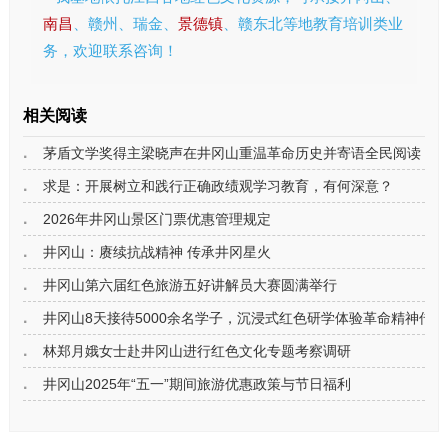
南昌
、赣州、瑞金、
景德镇
、赣东北等地教育培训类业
务，欢迎联系咨询！
相关阅读
茅盾文学奖得主梁晓声在井冈山重温革命历史并寄语全民阅读
求是：开展树立和践行正确政绩观学习教育，有何深意？
2026年井冈山景区门票优惠管理规定
井冈山：赓续抗战精神 传承井冈星火
井冈山第六届红色旅游五好讲解员大赛圆满举行
井冈山8天接待5000余名学子，沉浸式红色研学体验革命精神传承
林郑月娥女士赴井冈山进行红色文化专题考察调研
井冈山2025年“五一”期间旅游优惠政策与节日福利