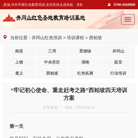
资源,对外开展红色教育培训,支持安排走进高校、党校开展教学活动。
0796-6559898
切
换
导
当前位置：
井冈山红色培训
>
培训课程
>
西柏坡
航
南昌
三湾
景德镇
井冈山
上饶
中央苏区
湖南
延安
遵义
西柏坡
红色拓展
行业培训
“牢记初心使命、重走赶考之路”西柏坡四天培训
方案
文章来源： 时间：2020.08.11
第一天