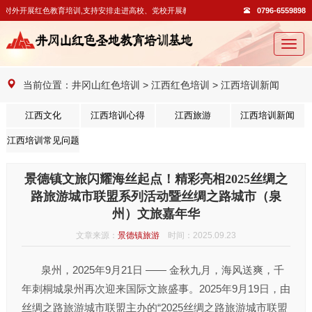
对外开展红色教育培训,支持安排走进高校、党校开展教学活动。
0796-6559898
切
换
导
当前位置：
井冈山红色培训
>
江西红色培训
>
江西培训新闻
航
江西文化
江西培训心得
江西旅游
江西培训新闻
江西培训常见问题
景德镇文旅闪耀海丝起点！精彩亮相2025丝绸之
路旅游城市联盟系列活动暨丝绸之路城市（泉
州）文旅嘉年华
文章来源：
景德镇旅游
时间：2025.09.23
泉州，2025年9月21日 —— 金秋九月，海风送爽，千
年刺桐城泉州再次迎来国际文旅盛事。2025年9月19日，由
丝绸之路旅游城市联盟主办的“2025丝绸之路旅游城市联盟