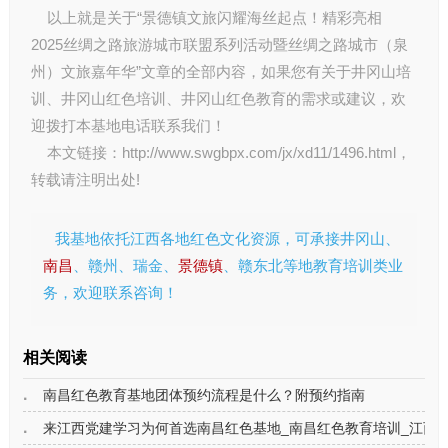
以上就是关于“景德镇文旅闪耀海丝起点！精彩亮相
2025丝绸之路旅游城市联盟系列活动暨丝绸之路城市（泉
州）文旅嘉年华”文章的全部内容，如果您有关于
井冈山培
训
、
井冈山红色培训
、
井冈山红色教育
的需求或建议，欢
迎拨打本基地电话联系我们！
本文链接：
http://www.swgbpx.com/jx/xd11/1496.html
，
转载请注明出处!
我基地依托江西各地红色文化资源，可承接井冈山、
南昌
、赣州、瑞金、
景德镇
、赣东北等地教育培训类业
务，欢迎联系咨询！
相关阅读
南昌红色教育基地团体预约流程是什么？附预约指南
来江西党建学习为何首选南昌红色基地_南昌红色教育培训_江西