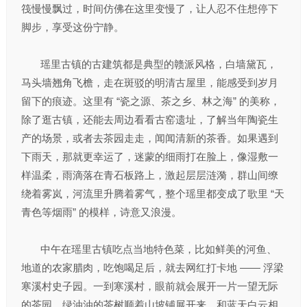
筏慢慢飘过，时间仿佛在这里变慢了，让人忍不住想停下
脚步，享受这份宁静。
瑶里古镇的古建筑都是典型的赣派风格，白墙黛瓦，
马头墙翘角飞檐，走在斑驳的明清古屋里，能感受到岁月
留下的痕迹。这里有 “瓷之源、茶之乡、林之海” 的美称，
除了逛古镇，还能去周边看看古窑遗址，了解当年陶瓷生
产的场景，或者去茶园走走，闻闻清新的茶香。如果遇到
下雨天，那就更幸运了，迷蒙的细雨打在脸上，像湿敷一
样温柔，雨滴落在青石板路上，激起层层涟漪，群山间缭
绕着雾岚，河流里升腾着雾气，整个瑶里都变成了歌里 “天
青色等烟雨” 的模样，诗意又浪漫。
中午在瑶里古镇吃点当地特色菜，比如鲜美的河鱼、
地道的农家腊肉，吃饱喝足后，就去网红打卡地 —— 浮梁
寒溪村史子园。一到寒溪村，眼前就会展开一片一望无际
的茶园，绿油油的茶树顺着山坡铺展开来，和蓝天白云相