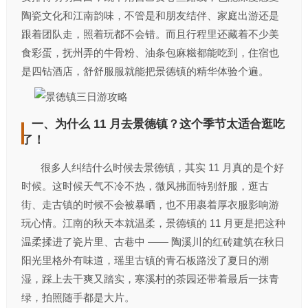
陶瓷文化和江南韵味，不管是和朋友结伴、家庭出游还是
跟着团队走，照着玩都不会错。而且行程里还藏着不少美
食彩蛋，抚州弄的牛骨粉、油条包麻糍都能吃到，住宿也
是四钻酒店，舒舒服服就能把景德镇的精华体验个遍。
一、为什么 11 月去景德镇？这个季节太适合逛吃
了！
很多人纠结什么时候去景德镇，其实 11 月真的是个好
时候。这时候天气不冷不热，微风拂面特别舒服，逛古
街、走古镇的时候不会被暴晒，也不用裹着厚衣服影响游
玩心情。江南的秋天本就温柔，景德镇的 11 月更是把这种
温柔揉进了瓷片里、古巷中 —— 陶溪川的红砖建筑在秋日
阳光里格外有味道，瑶里古镇的青石板路没了夏日的潮
湿，踩上去干爽又踏实，寒溪村的茶园还带着最后一抹青
绿，拍照随手都是大片。