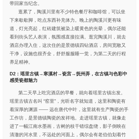
带回家当纪念。
逛累了，陶溪川里有不少特色餐厅和咖啡馆，可以坐
下来歇歇脚，吃点东西补充体力。晚上的陶溪川更有味
道，灯光亮起，红砖建筑被染上暖黄色的光晕，偶尔还能
看到街头艺人表演，氛围感直接拉满。逛完陶溪川，就去
酒店办理入住，这次住的是景德镇四钻酒店，房间宽敞又
干净，设施也很齐全，舒舒服服睡一觉，为第二天的行程
养足精神。
D2：瑶里古镇→寒溪村→瓷宫→抚州弄，在古镇与色彩中
感受瓷都魅力
第二天早上吃完酒店的早餐，就向着瑶里古镇出发。
瑶里古镇古名叫 “窑里”，光听名字就知道，这里和陶瓷有
着深厚的渊源 —— 远在唐代中叶，这里就有生产陶瓷的手
工作坊，是景德镇陶瓷的发祥地。走进瑶里古镇，就像走
进了一幅江南水墨画，古树的枝干错综盘绕，影子倒映在
清澈的河水里，不远处的河面上，偶尔会有老伯伯划着竹