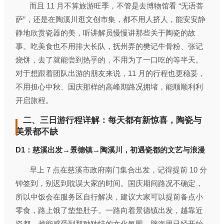
而且 11 月不算旅游旺季，不管是去博物馆看 “无语菩
萨”，还是在陶溪川逛文创市集，都不用人挤人，能安安静
静地欣赏瓷器的美，听讲解员慢慢讲那些关于陶瓷的故
事。吃美食也不用排大长队，抚州弄的樊记牛骨粉、张记
烧饼，去了就能尝到热乎的，不用为了一口吃的等半天。
对于想跟着团队出游的朋友来说，11 月的行程也更稳妥，
不用担心中秋、国庆那样的高峰期路况拥堵，能顺顺利利
开启旅程。
二、三日游行程详解：每天都有新惊喜，陶瓷与
美景都不缺
D1：慈溪出发→景德镇→陶溪川，初遇瓷都的文艺与浪漫
早上 7 点在慈溪市政府南门集合出发，记得提前 10 分
钟签到，别迟到耽误大家的时间。国庆期间路况不确定，
所以中饭会在服务区自行解决，建议大家可以提前备点小
零食，路上饿了垫垫肚子。一路向着景德镇出发，越靠近
瓷都，越能感受到那种独特的文化氛围，脑海里已经开始