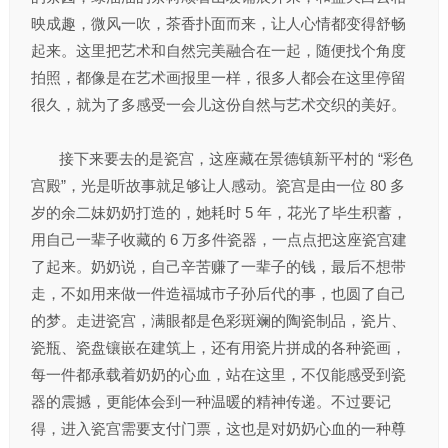
映成趣，微风一吹，茶香扑面而来，让人心情都变得舒畅
起来。这里把艺术和自然完美融合在一起，随便找个角度
拍照，都像是在艺术画报里一样，很多人都会在这里停留
很久，就为了多感受一会儿这份自然与艺术交织的美好。
接下来要去的是瓷宫，这座藏在景德镇新平村的 “彩色
宫殿”，光是听故事就足够让人感动。瓷宫是由一位 80 多
岁的余二妹奶奶打造的，她耗时 5 年，花光了毕生积蓄，
用自己一辈子收藏的 6 万多件瓷器，一点点把这座瓷宫建
了起来。奶奶说，自己辛苦赚了一辈子的钱，最后不想带
走，不如用来做一件造福城市子孙后代的事，也圆了自己
的梦。走进瓷宫，满眼都是色彩斑斓的陶瓷制品，瓷片、
瓷瓶、瓷盘镶嵌在建筑上，还有用瓷片拼成的各种瓷画，
每一件都承载着奶奶的心血，站在这里，不仅能感受到瓷
器的震撼，更能体会到一种温暖的精神传递。不过要记
得，进入瓷宫需要支付门票，这也是对奶奶心血的一种尊