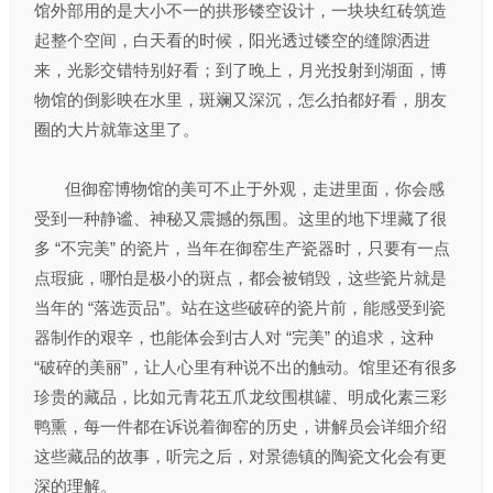
馆外部用的是大小不一的拱形镂空设计，一块块红砖筑造
起整个空间，白天看的时候，阳光透过镂空的缝隙洒进
来，光影交错特别好看；到了晚上，月光投射到湖面，博
物馆的倒影映在水里，斑斓又深沉，怎么拍都好看，朋友
圈的大片就靠这里了。
但御窑博物馆的美可不止于外观，走进里面，你会感
受到一种静谧、神秘又震撼的氛围。这里的地下埋藏了很
多 “不完美” 的瓷片，当年在御窑生产瓷器时，只要有一点
点瑕疵，哪怕是极小的斑点，都会被销毁，这些瓷片就是
当年的 “落选贡品”。站在这些破碎的瓷片前，能感受到瓷
器制作的艰辛，也能体会到古人对 “完美” 的追求，这种
“破碎的美丽”，让人心里有种说不出的触动。馆里还有很多
珍贵的藏品，比如元青花五爪龙纹围棋罐、明成化素三彩
鸭熏，每一件都在诉说着御窑的历史，讲解员会详细介绍
这些藏品的故事，听完之后，对景德镇的陶瓷文化会有更
深的理解。