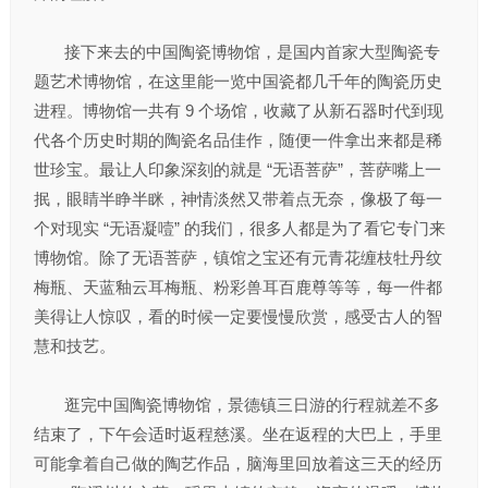
接下来去的中国陶瓷博物馆，是国内首家大型陶瓷专
题艺术博物馆，在这里能一览中国瓷都几千年的陶瓷历史
进程。博物馆一共有 9 个场馆，收藏了从新石器时代到现
代各个历史时期的陶瓷名品佳作，随便一件拿出来都是稀
世珍宝。最让人印象深刻的就是 “无语菩萨”，菩萨嘴上一
抿，眼睛半睁半眯，神情淡然又带着点无奈，像极了每一
个对现实 “无语凝噎” 的我们，很多人都是为了看它专门来
博物馆。除了无语菩萨，镇馆之宝还有元青花缠枝牡丹纹
梅瓶、天蓝釉云耳梅瓶、粉彩兽耳百鹿尊等等，每一件都
美得让人惊叹，看的时候一定要慢慢欣赏，感受古人的智
慧和技艺。
逛完中国陶瓷博物馆，景德镇三日游的行程就差不多
结束了，下午会适时返程慈溪。坐在返程的大巴上，手里
可能拿着自己做的陶艺作品，脑海里回放着这三天的经历