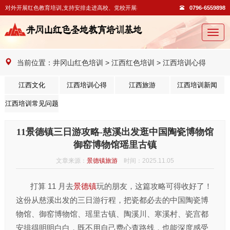
外开展红色教育培训,支持安排走进高校、党校开展教学活动。
0796-6559898
切
换
导
当前位置：
井冈山红色培训
>
江西红色培训
>
江西培训心得
航
江西文化
江西培训心得
江西旅游
江西培训新闻
江西培训常见问题
11景德镇三日游攻略-慈溪出发逛中国陶瓷博物馆
御窑博物馆瑶里古镇
文章来源：
景德镇旅游
时间：2025.11.05
打算 11 月去
景德镇
玩的朋友，这篇攻略可得收好了！
这份从慈溪出发的三日游行程，把瓷都必去的中国陶瓷博
物馆、御窑博物馆、瑶里古镇、陶溪川、寒溪村、瓷宫都
安排得明明白白，既不用自己费心查路线，也能深度感受