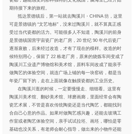
期待接下来的旅程。
抵达景德镇后，第一站就去陶溪川・CHINA 坊，这里
可是景德镇的 “文艺地标”，没来过陶溪川，就不算真正感
受过当代瓷都的活力。可能很多人不知道，陶溪川的前身
是景德镇国营宇宙瓷厂的老厂房，20 世纪 90 年代后瓷厂
逐渐衰败，后来经过改造，才有了现在的模样。改造的时
候特别用心，保留了 22 栋老厂房，原来的烧炼车间变成了
陶溪川工业遗产博物馆和美术馆，原料车间改成了能亲手
做陶艺的体验空间，就连广场上铺的每一块窑砖，都是当
年瓷厂留下的，走在上面就像在触摸瓷都的工业历史。
在陶溪川逛的时候，一定要慢慢走、细细看。这里有
陶溪川美术馆、翻砂美术馆、球磨画廊，里面经常会有陶
瓷艺术展，不管是喜欢传统陶瓷还是当代陶艺，都能找到
合自己心意的作品。如果对做陶艺感兴趣，还能去玻璃工
作室或者陶艺体验空间，亲手试试拉坯、画坯，哪怕是零
基础也没关系，有老师会耐心指导，做出来的小物件还能