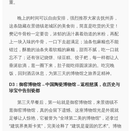
重。
晚上的时间可以自由安排，强烈推荐大家去抚州弄，
这条隐藏在景德镇老城区的美食街，简直是吃货的天堂！
樊记牛骨粉一定要尝，浓郁的汤汁裹着劲道的米粉，再配
上一块入味的牛骨，一口下去超满足；油条包麻糍也不能
错过，酥脆的油条夹着软糯的麻糍，甜而不腻，吃一口就
忘不了；还有张记烧饼、绿豆糕、饺子粑，每一样都让人
垂涎欲滴，逛一圈下来，肚子能吃得圆滚滚的。吃完晚
饭，回到酒店休息，为第三天的博物馆之旅养足精神。
D3：御窑博物馆→中国陶瓷博物馆→返程慈溪，在历史与
珍宝中告别瓷都
第三天早餐后，第一站就是御窑博物馆，来景德镇不
逛御窑博物馆，真的会留下遗憾。这座博物馆光是外观就
足够让人惊艳，它被誉为 “全球第二美的博物馆”，还拿过
“建筑界奥斯卡奖”，完美诠释了 “建筑是凝固的艺术”。博物