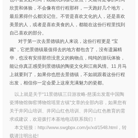
欣赏和体验，不会像有些行程那样，一天跑好几个地方，
最后累得什么都没记住。不管是喜欢文化的人，还是喜欢
美景的人，或者是喜欢美食的人，都能在这份行程里找到
自己喜欢的部分。
对于第一次去景德镇的人来说，这份行程更是 “宝
藏”，它把景德镇最值得去的地方都包含了，没有遗漏精
华，也没有安排那些没意义的购物点，纯纯的游玩体验，
能让你真正感受到景德镇的陶瓷文化和江南风情。11 月马
上就要到了，如果你也想去景德镇，不如就跟着这份行程
出发，相信你一定会爱上这座充满魅力的瓷都。
以上就是关于“11景德镇三日游攻略-慈溪出发逛中国陶
瓷博物馆御窑博物馆瑶里古镇”文章的全部内容，如果您有
关于
井冈山培训
、
井冈山红色培训
、
井冈山红色教育
的需
求或建议，欢迎拨打本基地电话联系我们！
本文链接：
http://www.swgbpx.com/jx/xd/1548.html
，转
载请注明出处!