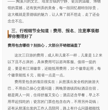
—— 陶溪川的文艺、瑶里古镇的宁静、瓷宫的温暖、博物
馆的震撼，还有抚州弄的美食，每一段回忆都特别珍贵，
这大概就是景德镇的魅力，让人来了就不想走，走了还会
念念不忘。
三、行程细节全知道：费用、报名、注意事项都
帮你整理好了
费用包含哪些？别担心，大部分开销都涵盖了
这次三日游的费用，成人和儿童不一样，儿童是 1.2 米
以下且不占床的，具体费用可以咨询客服。值得一提的
是，要是有江湖徽章，还能抵用费用，10 个徽章起用，每
个徽章能抵 6 元，能省一点是一点。
费用里包含的项目很实在：从慈溪出发全程的旅游大
巴，不用自己操心交通问题；两晚景德镇四钻酒店住宿，
都是两人一间，住得舒服又安心；酒店还含早餐，早上不
用早起找吃的；瓷宫的门票也包含在内，不用另外花钱；
还有从慈溪出发的工作人员陪同，路上有什么问题都能找