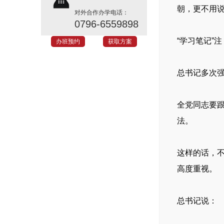
朝，更不用
对外合作办学电话：
0796-6559898
“学习笔记”注
办班预约
获取方案
总书记多次
全党同志要
法。
这样的话，
高度重视。
总书记说：