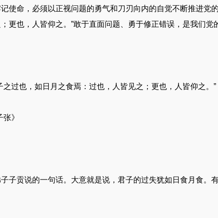
牢记使命，必须以正视问题的勇气和刀刃向内的自觉不断推进党的
之；更也，人皆仰之。”敢于直面问题、勇于修正错误，是我们党
子之过也，如日月之食焉：过也，人皆见之；更也，人皆仰之。”
子张》
弟子子贡说的一句话。大意就是说，君子的过失犹如日食月食。
。