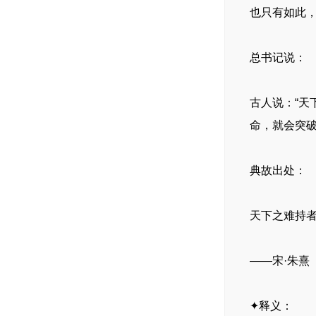
也只有如此
总书记说：
古人说：“天
命，就会突
典故出处：
天下之难持
——宋·朱熹
✦释义：