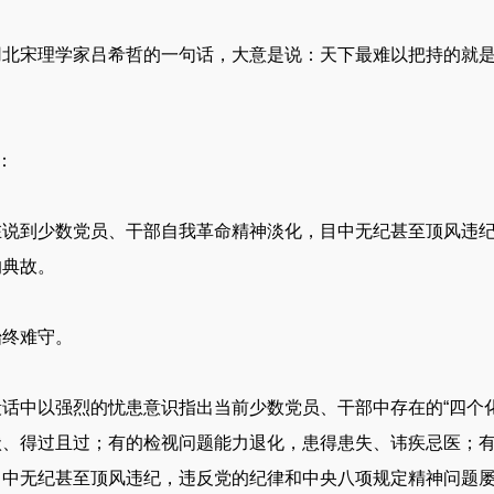
用北宋理学家吕希哲的一句话，大意是说：天下最难以把持的就
：
在说到少数党员、干部自我革命精神淡化，目中无纪甚至顶风违
的典故。
始终难守。
话中以强烈的忧患意识指出当前少数党员、干部中存在的“四个
状、得过且过；有的检视问题能力退化，患得患失、讳疾忌医；
目中无纪甚至顶风违纪，违反党的纪律和中央八项规定精神问题