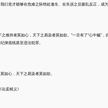
，我们党才能够在危难之际绝处逢生、在失误之后拨乱反正，成
下之难持者莫如心，天下之易染者莫如欲。”一旦有了“心中贼”
破纪律底线甚至违法犯罪。
者莫如心，天下之易染者莫如欲。
《论孟精义》