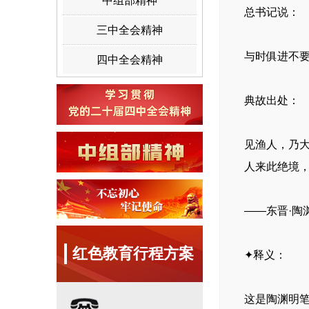
中组部精神
总书记说：
三中全会精神
与时俱进不要
四中全会精神
典故出处：
见渔人，乃
人来此绝境
——东晋·陶
红色教育行程方案
✦释义：
这是陶渊明