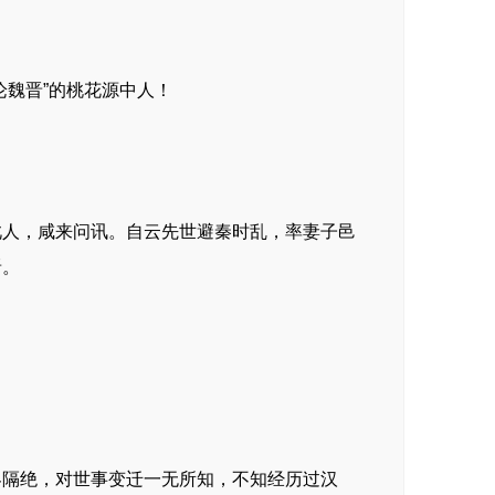
论魏晋”的桃花源中人！
此人，咸来问讯。自云先世避秦时乱，率妻子邑
晋。
界隔绝，对世事变迁一无所知，不知经历过汉