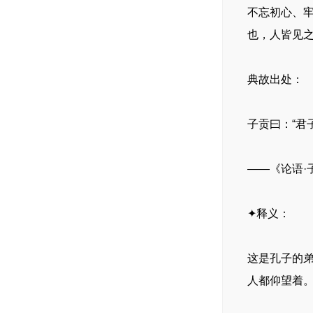
不忘初心、
也，人皆见
典故出处：
子贡曰：“君
——《论语·
✦释义：
这是孔子的
人都仰望着