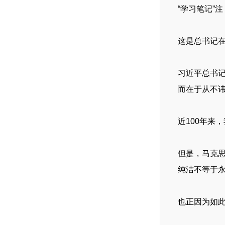
“学习笔记”注
这是总书记
习近平总书
而在于从不
近100年
但是，马克
纯洁不等于
也正因为如