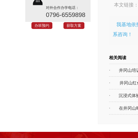
本文链接
对外合作办学电话：
0796-6559898
我基地依
办班预约
获取方案
系咨询！
相关阅读
井冈山培
井冈山红
沉浸式体
在井冈山