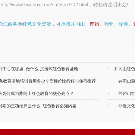
：
http://www.swgbpx.com/qa/hspx/702.html
，转载请注明出处!
托江西各地红色文化资源，可承接井冈山、
南昌
、赣州、瑞金、
训中心在哪里_做什么-沉浸式红色教育圣地
井冈山红
色教育基地培训费用多少？高性价比行程与住宿推荐
井冈山避
验为何成为井冈山红色教育的核心亮点？
井冈山
时期的三项纪律是什么_红色教育必知内容
非遗文