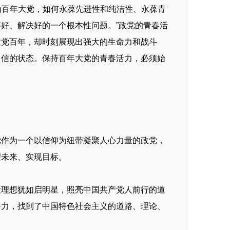
为百年大党，如何永葆先进性和纯洁性、永葆青
好、解决好的一个根本性问题。”政党的青春活
建党百年，却时刻展现出强大的生命力和战斗
自信的状态。保持百年大党的青春活力，必须始
作为一个以信仰为纽带凝聚人心力量的政党，
望未来、实现目标。
理想犹如启明星，照亮中国共产党人前行的道
努力，找到了中国特色社会主义的道路、理论、