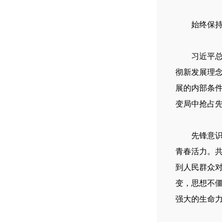
始终保持
习近平总书
彻新发展理
展的内部条
变局中抢占
先锋意识激
青春活力。共
到人民群众
变，思想不
强大的生命