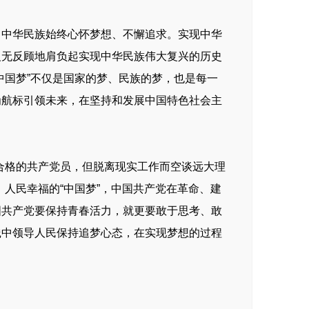
中华民族始终心怀梦想、不懈追求。实现中华
义无反顾地肩负起实现中华民族伟大复兴的历史
中国梦”不仅是国家的梦、民族的梦，也是每一
为航标引领未来，在坚持和发展中国特色社会主
格的共产党员，但脱离现实工作而空谈远大理
人民幸福的“中国梦”，中国共产党在革命、建
国共产党要保持青春活力，就更要敢于思考、敢
践中领导人民保持追梦心态，在实现梦想的过程