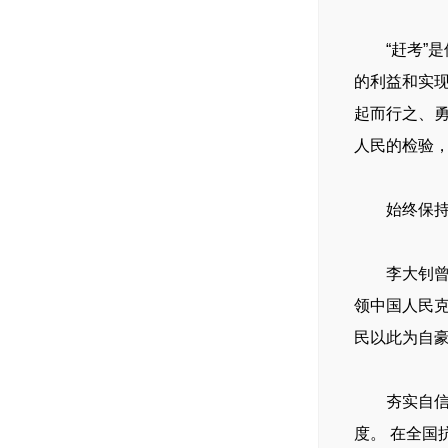
“赶考”是
的利益和实
起而行之、
人民的检验
始终保持
李大钊曾说
领中国人民
民以此为自
夯实自信的
度。 在全国