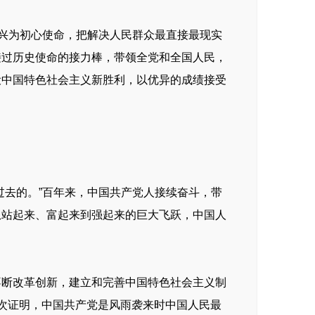
兴为初心使命，把解决人民群众最直接最现实
接过历史使命的接力棒，带领全党和全国人民，
设中国特色社会主义新胜利，以优异的成绩接受
去的。”百年来，中国共产党人接续奋斗，带
从站起来、富起来到强起来的巨大飞跃，中国人
断改革创新，建立和完善中国特色社会主义制
再次证明，中国共产党是风雨袭来时中国人民最