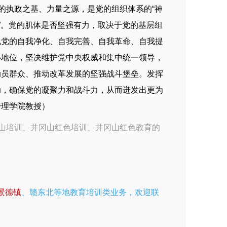
的执政之基、力量之源，是党的组织体系的“神
”。党的肌体是否坚强有力，取决于党的基层组
现党的自我净化、自我完善、自我革命、自我提
心地位，坚决维护党中央权威和集中统一领导，
动员群众、推动改革发展的坚强战斗堡垒。发挥
动，确保党的凝聚力和战斗力，从而迸发出更为
管理学院教授）
山培训
、
井冈山红色培训
、
井冈山红色教育
的
景德镇
、赣东北等地教育培训类业务，欢迎联