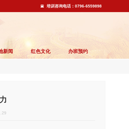
培训咨询电话：
0796-6559898
地新闻
红色文化
办班预约
力
29