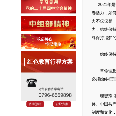
2021年
春活力，如
力不仅仅是
力，始终保
终保持追梦
始终保持
红色教育行程方案
革命理想高
必须始终把
对外合作办学电话：
0796-6559898
理想指引方
路。中国共
办班预约
获取方案
制度和文化